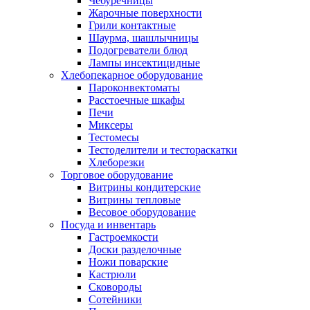
Чебуречницы
Жарочные поверхности
Грили контактные
Шаурма, шашлычницы
Подогреватели блюд
Лампы инсектицидные
Хлебопекарное оборудование
Пароконвектоматы
Расстоечные шкафы
Печи
Миксеры
Тестомесы
Тестоделители и тестораскатки
Хлеборезки
Торговое оборудование
Витрины кондитерские
Витрины тепловые
Весовое оборудование
Посуда и инвентарь
Гастроемкости
Доски разделочные
Ножи поварские
Кастрюли
Сковороды
Сотейники