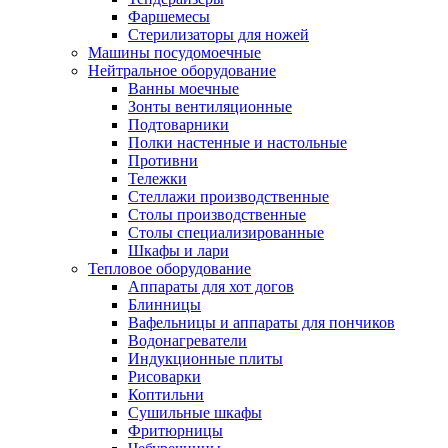
Фаршемесы
Стерилизаторы для ножей
Машины посудомоечные
Нейтральное оборудование
Ванны моечные
Зонты вентиляционные
Подтоварники
Полки настенные и настольные
Противни
Тележки
Стеллажи производственные
Столы производственные
Столы специализированные
Шкафы и лари
Тепловое оборудование
Аппараты для хот догов
Блинницы
Вафельницы и аппараты для пончиков
Водонагреватели
Индукционные плиты
Рисоварки
Коптильни
Сушильные шкафы
Фритюрницы