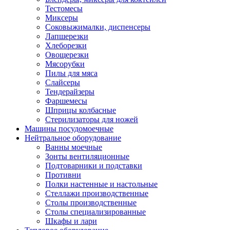
Тестомесы
Миксеры
Соковыжималки, диспенсеры
Лапшерезки
Хлеборезки
Овощерезки
Мясорубки
Пилы для мяса
Слайсеры
Тендерайзеры
Фаршемесы
Шприцы колбасные
Стерилизаторы для ножей
Машины посудомоечные
Нейтральное оборудование
Ванны моечные
Зонты вентиляционные
Подтоварники и подставки
Противни
Полки настенные и настольные
Стеллажи производственные
Столы производственные
Столы специализированные
Шкафы и лари