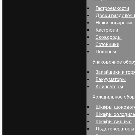
Гастроемкости
Доски разделоч
Ножи поварские
Кастрюли
Сковороды
Сотейники
Подносы
Упаковочное обор
Запайщики и гор
Вакууматоры
Клипсаторы
Холодильное обо
Шкафы шокового
Шкафы холодил
Шкафы винные
Льдогенераторы