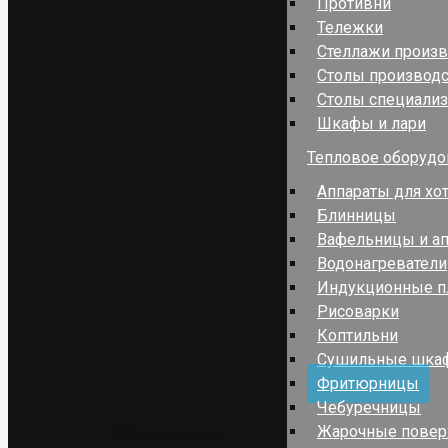
Противни
Тележки
Стеллажи произ
Столы производ
Столы специали
Шкафы и лари
Тепловое оборудо
Аппараты для хо
Блинницы
Вафельницы и ап
Водонагреватели
Индукционные п
Рисоварки
Коптильни
Сушильные шка
Фритюрницы
Чебуречницы
Жарочные повер
Оборудование