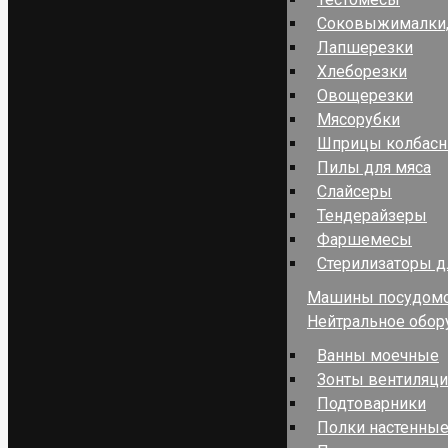
Соковыжималки,
Лапшерезки
Хлеборезки
Овощерезки
Мясорубки
Шприцы колбас
Пилы для мяса
Слайсеры
Тендерайзеры
Фаршемесы
Стерилизаторы д
Машины посудом
Нейтральное обор
Ванны моечные
Зонты вентиляц
Подтоварники
Полки настенные