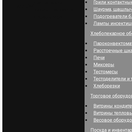
Грили контактны
для пищевой
ASSUM
Шаурма, шашлы
промышленности
Подогреватели 
и сферы услуг
Лампы инсекти
Хлебопекарное об
Пароконвектома
Расстоечные шк
Печи
Миксеры
Тестомесы
Тестоделители и 
Хлеборезки
Торговое оборудо
Витрины кондит
Витрины теплов
Весовое оборуд
Посуда и инвента