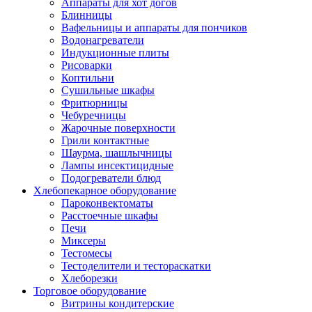
Аппараты для хот догов
Блинницы
Вафельницы и аппараты для пончиков
Водонагреватели
Индукционные плиты
Рисоварки
Коптильни
Сушильные шкафы
Фритюрницы
Чебуречницы
Жарочные поверхности
Грили контактные
Шаурма, шашлычницы
Лампы инсектицидные
Подогреватели блюд
Хлебопекарное оборудование
Пароконвектоматы
Расстоечные шкафы
Печи
Миксеры
Тестомесы
Тестоделители и тестораскатки
Хлеборезки
Торговое оборудование
Витрины кондитерские