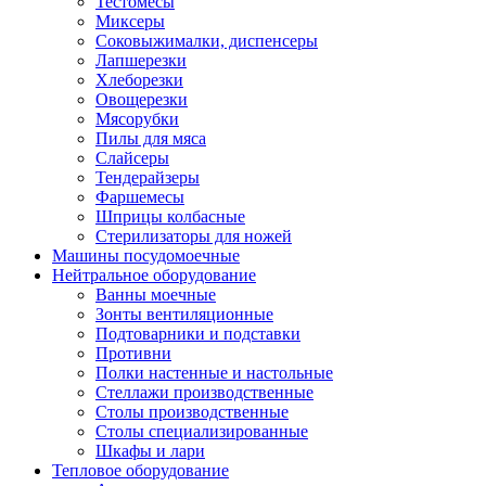
Тестомесы
Миксеры
Соковыжималки, диспенсеры
Лапшерезки
Хлеборезки
Овощерезки
Мясорубки
Пилы для мяса
Слайсеры
Тендерайзеры
Фаршемесы
Шприцы колбасные
Стерилизаторы для ножей
Машины посудомоечные
Нейтральное оборудование
Ванны моечные
Зонты вентиляционные
Подтоварники и подставки
Противни
Полки настенные и настольные
Стеллажи производственные
Столы производственные
Столы специализированные
Шкафы и лари
Тепловое оборудование