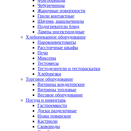
Фритюрницы
Чебуречницы
Жарочные поверхности
Грили контактные
Шаурма, шашлычницы
Подогреватели блюд
Лампы инсектицидные
Хлебопекарное оборудование
Пароконвектоматы
Расстоечные шкафы
Печи
Миксеры
Тестомесы
Тестоделители и тестораскатки
Хлеборезки
Торговое оборудование
Витрины кондитерские
Витрины тепловые
Весовое оборудование
Посуда и инвентарь
Гастроемкости
Доски разделочные
Ножи поварские
Кастрюли
Сковороды