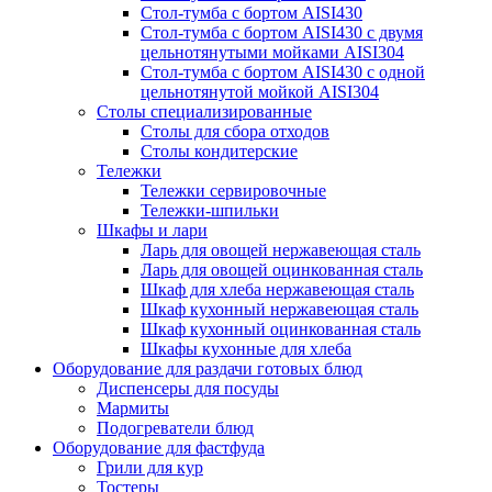
Стол-тумба с бортом AISI430
Стол-тумба с бортом AISI430 с двумя
цельнотянутыми мойками AISI304
Стол-тумба с бортом AISI430 с одной
цельнотянутой мойкой AISI304
Столы специализированные
Столы для сбора отходов
Столы кондитерские
Тележки
Тележки сервировочные
Тележки-шпильки
Шкафы и лари
Ларь для овощей нержавеющая сталь
Ларь для овощей оцинкованная сталь
Шкаф для хлеба нержавеющая сталь
Шкаф кухонный нержавеющая сталь
Шкаф кухонный оцинкованная сталь
Шкафы кухонные для хлеба
Оборудование для раздачи готовых блюд
Диспенсеры для посуды
Мармиты
Подогреватели блюд
Оборудование для фастфуда
Грили для кур
Тостеры