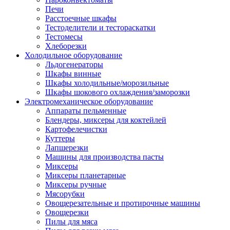
Печи
Расстоечные шкафы
Тестоделители и тестораскатки
Тестомесы
Хлеборезки
Холодильное оборудование
Льдогенераторы
Шкафы винные
Шкафы холодильные/морозильные
Шкафы шокового охлаждения/заморозки
Электромеханическое оборудование
Аппараты пельменные
Блендеры, миксеры для коктейлей
Картофелечистки
Куттеры
Лапшерезки
Машины для производства пасты
Миксеры
Миксеры планетарные
Миксеры ручные
Мясорубки
Овощерезательные и протирочные машины
Овощерезки
Пилы для мяса