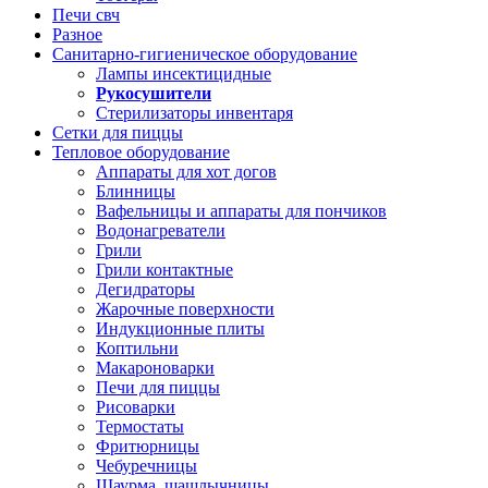
Печи свч
Разное
Санитарно-гигиеническое оборудование
Лампы инсектицидные
Рукосушители
Стерилизаторы инвентаря
Сетки для пиццы
Тепловое оборудование
Аппараты для хот догов
Блинницы
Вафельницы и аппараты для пончиков
Водонагреватели
Грили
Грили контактные
Дегидраторы
Жарочные поверхности
Индукционные плиты
Коптильни
Макароноварки
Печи для пиццы
Рисоварки
Термостаты
Фритюрницы
Чебуречницы
Шаурма, шашлычницы