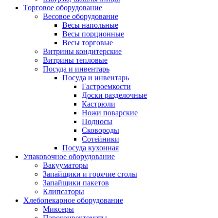
Торговое оборудование
Весовое оборудование
Весы напольные
Весы порционные
Весы торговые
Витрины кондитерские
Витрины тепловые
Посуда и инвентарь
Посуда и инвентарь
Гастроемкости
Доски разделочные
Кастрюли
Ножи поварские
Подносы
Сковороды
Сотейники
Посуда кухонная
Упаковочное оборудование
Вакууматоры
Запайщики и горячие столы
Запайщики пакетов
Клипсаторы
Хлебопекарное оборудование
Миксеры
Пароконвектоматы