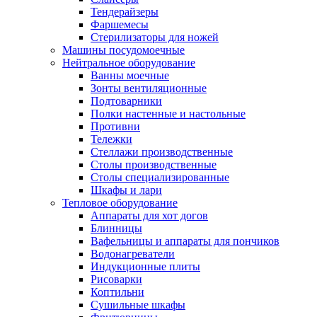
Тендерайзеры
Фаршемесы
Стерилизаторы для ножей
Машины посудомоечные
Нейтральное оборудование
Ванны моечные
Зонты вентиляционные
Подтоварники
Полки настенные и настольные
Противни
Тележки
Стеллажи производственные
Столы производственные
Столы специализированные
Шкафы и лари
Тепловое оборудование
Аппараты для хот догов
Блинницы
Вафельницы и аппараты для пончиков
Водонагреватели
Индукционные плиты
Рисоварки
Коптильни
Сушильные шкафы