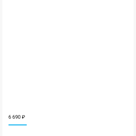
6 690
₽