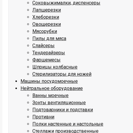
Соковыжималки, диспенсеры
Лапшерезки
Хлеборезки
Овощерезки
Мясорубки
Пилы для мяса
Слайсеры
Тендерайзеры
Фаршемесы
Шприцы колбасные
Стерилизаторы для ножей
Машины посудомоечные
Нейтральное оборудование
Ванны моечные
Зонты вентиляционные
Подтоварники и подставки
Противни
Полки настенные и настольные
Стеллажи производственные