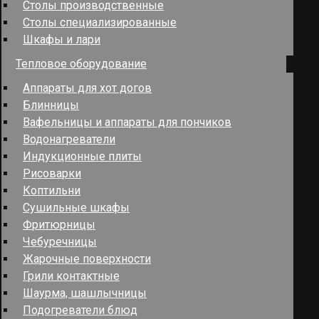
Столы производственные
Столы специализированные
Шкафы и лари
Тепловое оборудование
Аппараты для хот догов
Блинницы
Вафельницы и аппараты для пончиков
Водонагреватели
Индукционные плиты
Рисоварки
Коптильни
Сушильные шкафы
Фритюрницы
Чебуречницы
Жарочные поверхности
Грили контактные
Шаурма, шашлычницы
Подогреватели блюд