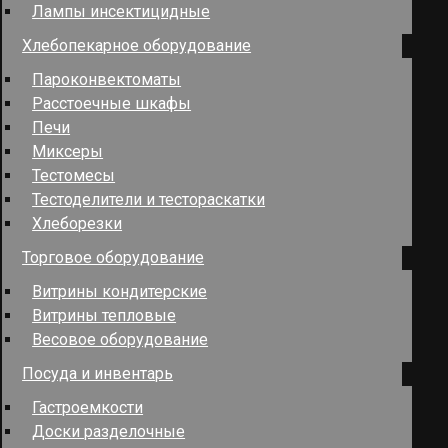
Лампы инсектицидные
Хлебопекарное оборудование
Пароконвектоматы
Расстоечные шкафы
Печи
Миксеры
Тестомесы
Тестоделители и тестораскатки
Хлеборезки
Торговое оборудование
Витрины кондитерские
Витрины тепловые
Весовое оборудование
Посуда и инвентарь
Гастроемкости
Доски разделочные