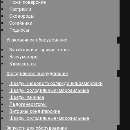
Ножи поварские
Кастрюли
Сковороды
Сотейники
Подносы
Упаковочное оборудование
Запайщики и горячие столы
Вакууматоры
Клипсаторы
Холодильное оборудование
Шкафы шокового охлаждения/заморозки
Шкафы холодильные/морозильные
Шкафы винные
Льдогенераторы
Витрины кондитерские
Шкафы холодильные/морозильные
Запчасти для оборудования