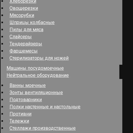
Хлеборезки
Овощерезки
Мясорубки
Шприцы колбасные
Пилы для мяса
Слайсеры
Тендерайзеры
Фаршемесы
Стерилизаторы для ножей
Машины посудомоечные
Нейтральное оборудование
Ванны моечные
Зонты вентиляционные
Подтоварники
Полки настенные и настольные
Противни
Тележки
Стеллажи производственные