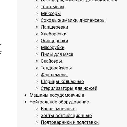
Тестомесы
Миксеры
Соковыжималки, диспенсеры
Лапшерезки
Хлеборезки
Овощерезки
т
Мясорубки
с
Пилы для мяса
Слайсеры
Тендерайзеры
Фаршемесы
Шприцы колбасные
Стерилизаторы для ножей
Машины посудомоечные
Нейтральное оборудование
Ванны моечные
Зонты вентиляционные
Подтоварники и подставки