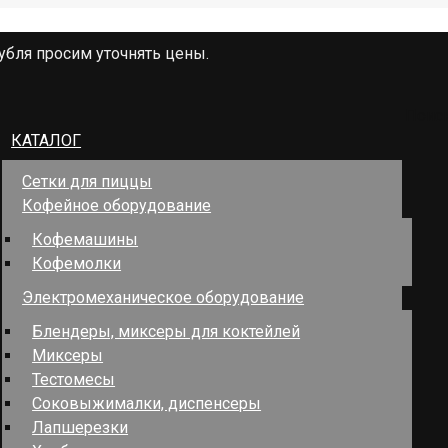
убля просим уточнять цены.
Поис
КАТАЛОГ
Сетки для пиццы
Кофейное оборудование
Кофемашины
Кофемолки
Электромеханическое оборудование
Блендеры, миксеры для коктейлей
Миксеры
Тестомесы
Соковыжималки, диспенсеры
Лапшерезки