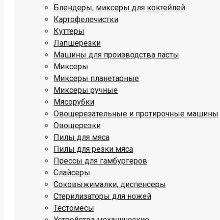
Блендеры, миксеры для коктейлей
Картофелечистки
Куттеры
Лапшерезки
Машины для производства пасты
Миксеры
Миксеры планетарные
Миксеры ручные
Мясорубки
Овощерезательные и протирочные машины
Овощерезки
Пилы для мяса
Пилы для резки мяса
Прессы для гамбургеров
Слайсеры
Соковыжималки, диспенсеры
Стерилизаторы для ножей
Тестомесы
Устройства механические