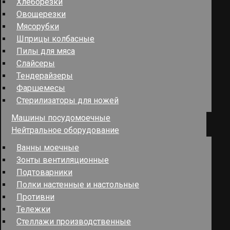
Хлеборезки
Овощерезки
Мясорубки
Шприцы колбасные
Пилы для мяса
Слайсеры
Тендерайзеры
Фаршемесы
Стерилизаторы для ножей
Машины посудомоечные
Нейтральное оборудование
Ванны моечные
Зонты вентиляционные
Подтоварники
Полки настенные и настольные
Противни
Тележки
Стеллажи производственные