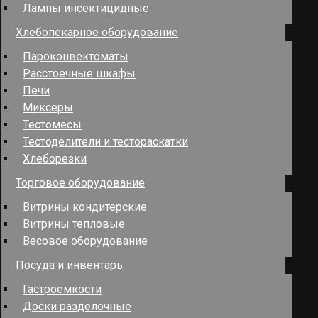
Лампы инсектицидные
Хлебопекарное оборудование
Пароконвектоматы
Расстоечные шкафы
Печи
Миксеры
Тестомесы
Тестоделители и тестораскатки
Хлеборезки
Торговое оборудование
Витрины кондитерские
Витрины тепловые
Весовое оборудование
Посуда и инвентарь
Гастроемкости
Доски разделочные