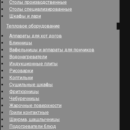
Столы производственные
Столы специализированные
Шкафы и лари
Тепловое оборудование
Аппараты для хот догов
Блинницы
Вафельницы и аппараты для пончиков
Водонагреватели
Индукционные плиты
Рисоварки
Коптильни
Сушильные шкафы
Фритюрницы
Чебуречницы
Жарочные поверхности
Грили контактные
Шаурма, шашлычницы
Подогреватели блюд