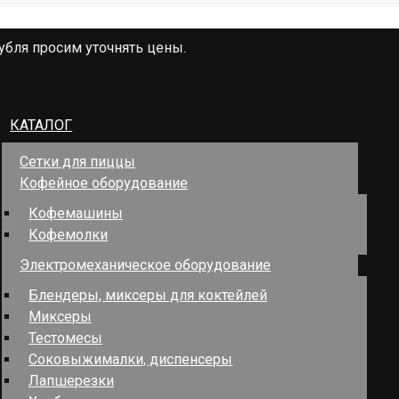
убля просим уточнять цены.
Поис
КАТАЛОГ
Сетки для пиццы
Кофейное оборудование
Кофемашины
Кофемолки
Электромеханическое оборудование
Блендеры, миксеры для коктейлей
Миксеры
Тестомесы
Соковыжималки, диспенсеры
Лапшерезки