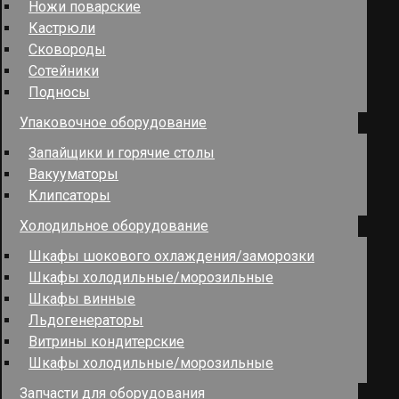
Ножи поварские
Кастрюли
Сковороды
Сотейники
Подносы
Упаковочное оборудование
Запайщики и горячие столы
Вакууматоры
Клипсаторы
Холодильное оборудование
Шкафы шокового охлаждения/заморозки
Шкафы холодильные/морозильные
Шкафы винные
Льдогенераторы
Витрины кондитерские
Шкафы холодильные/морозильные
Запчасти для оборудования