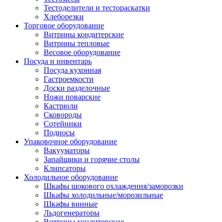
Тестоделители и тестораскатки
Хлеборезки
Торговое оборудование
Витрины кондитерские
Витрины тепловые
Весовое оборудование
Посуда и инвентарь
Посуда кухонная
Гастроемкости
Доски разделочные
Ножи поварские
Кастрюли
Сковороды
Сотейники
Подносы
Упаковочное оборудование
Вакууматоры
Запайщики и горячие столы
Клипсаторы
Холодильное оборудование
Шкафы шокового охлаждения/заморозки
Шкафы холодильные/морозильные
Шкафы винные
Льдогенераторы
Витрины кондитерские