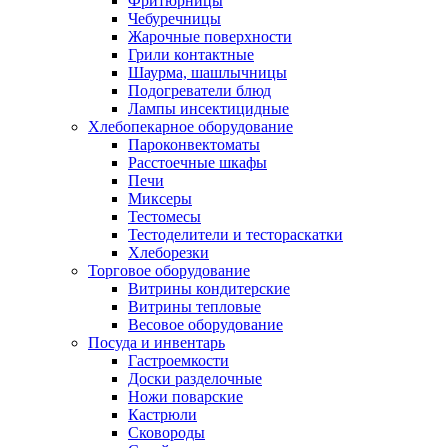
Фритюрницы
Чебуречницы
Жарочные поверхности
Грили контактные
Шаурма, шашлычницы
Подогреватели блюд
Лампы инсектицидные
Хлебопекарное оборудование
Пароконвектоматы
Расстоечные шкафы
Печи
Миксеры
Тестомесы
Тестоделители и тестораскатки
Хлеборезки
Торговое оборудование
Витрины кондитерские
Витрины тепловые
Весовое оборудование
Посуда и инвентарь
Гастроемкости
Доски разделочные
Ножи поварские
Кастрюли
Сковороды