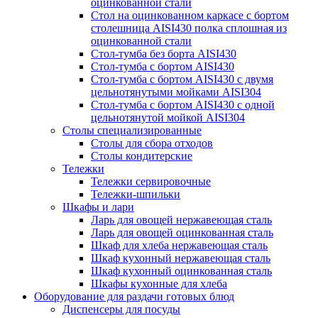
оцинкованной стали
Стол на оцинкованном каркасе с бортом
столешница AISI430 полка сплошная из
оцинкованной стали
Стол-тумба без борта AISI430
Стол-тумба с бортом AISI430
Стол-тумба с бортом AISI430 с двумя
цельнотянутыми мойками AISI304
Стол-тумба с бортом AISI430 с одной
цельнотянутой мойкой AISI304
Столы специализированные
Столы для сбора отходов
Столы кондитерские
Тележки
Тележки сервировочные
Тележки-шпильки
Шкафы и лари
Ларь для овощей нержавеющая сталь
Ларь для овощей оцинкованная сталь
Шкаф для хлеба нержавеющая сталь
Шкаф кухонный нержавеющая сталь
Шкаф кухонный оцинкованная сталь
Шкафы кухонные для хлеба
Оборудование для раздачи готовых блюд
Диспенсеры для посуды