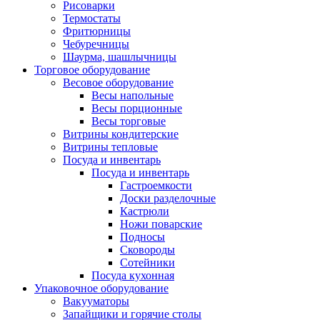
Рисоварки
Термостаты
Фритюрницы
Чебуречницы
Шаурма, шашлычницы
Торговое оборудование
Весовое оборудование
Весы напольные
Весы порционные
Весы торговые
Витрины кондитерские
Витрины тепловые
Посуда и инвентарь
Посуда и инвентарь
Гастроемкости
Доски разделочные
Кастрюли
Ножи поварские
Подносы
Сковороды
Сотейники
Посуда кухонная
Упаковочное оборудование
Вакууматоры
Запайщики и горячие столы