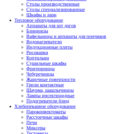
Столы производственные
Столы специализированные
Шкафы и лари
Тепловое оборудование
Аппараты для хот догов
Блинницы
Вафельницы и аппараты для пончиков
Водонагреватели
Индукционные плиты
Рисоварки
Коптильни
Сушильные шкафы
Фритюрницы
Чебуречницы
Жарочные поверхности
Грили контактные
Шаурма, шашлычницы
Лампы инсектицидные
Подогреватели блюд
Хлебопекарное оборудование
Пароконвектоматы
Расстоечные шкафы
Печи
Миксеры
Тестомесы