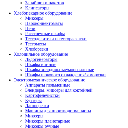
Запайщики пакетов
Клипсаторы
Хлебопекарное оборудование
Миксеры
Пароконвектоматы
Печи
Расстоечные шкафы
Тестоделители и тестораскатки
Тестомесы
Хлеборезки
Холодильное оборудование
Льдогенераторы
Шкафы винные
Шкафы холодильные/морозильные
Шкафы шокового охлаждения/заморозки
Электромеханическое оборудование
Аппараты пельменные
Блендеры, миксеры для коктейлей
Картофелечистки
Куттеры
Лапшерезки
Машины для производства пасты
Миксеры
Миксеры планетарные
Миксеры ручные