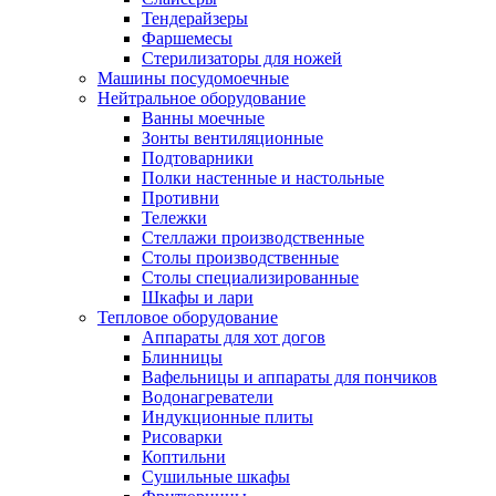
Тендерайзеры
Фаршемесы
Стерилизаторы для ножей
Машины посудомоечные
Нейтральное оборудование
Ванны моечные
Зонты вентиляционные
Подтоварники
Полки настенные и настольные
Противни
Тележки
Стеллажи производственные
Столы производственные
Столы специализированные
Шкафы и лари
Тепловое оборудование
Аппараты для хот догов
Блинницы
Вафельницы и аппараты для пончиков
Водонагреватели
Индукционные плиты
Рисоварки
Коптильни
Сушильные шкафы