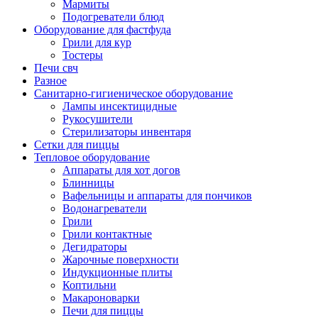
Мармиты
Подогреватели блюд
Оборудование для фастфуда
Грили для кур
Тостеры
Печи свч
Разное
Санитарно-гигиеническое оборудование
Лампы инсектицидные
Рукосушители
Стерилизаторы инвентаря
Сетки для пиццы
Тепловое оборудование
Аппараты для хот догов
Блинницы
Вафельницы и аппараты для пончиков
Водонагреватели
Грили
Грили контактные
Дегидраторы
Жарочные поверхности
Индукционные плиты
Коптильни
Макароноварки
Печи для пиццы