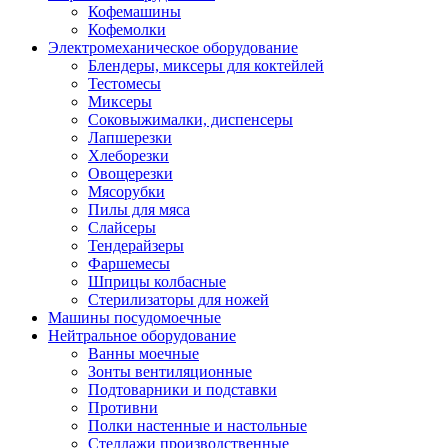
Кофемашины
Кофемолки
Электромеханическое оборудование
Блендеры, миксеры для коктейлей
Тестомесы
Миксеры
Соковыжималки, диспенсеры
Лапшерезки
Хлеборезки
Овощерезки
Мясорубки
Пилы для мяса
Слайсеры
Тендерайзеры
Фаршемесы
Шприцы колбасные
Стерилизаторы для ножей
Машины посудомоечные
Нейтральное оборудование
Ванны моечные
Зонты вентиляционные
Подтоварники и подставки
Противни
Полки настенные и настольные
Стеллажи производственные