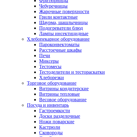
Фритюрницы
Чебуречницы
Жарочные поверхности
Грили контактные
Шаурма, шашлычницы
Подогреватели блюд
Лампы инсектицидные
Хлебопекарное оборудование
Пароконвектоматы
Расстоечные шкафы
Печи
Миксеры
Тестомесы
Тестоделители и тестораскатки
Хлеборезки
Торговое оборудование
Витрины кондитерские
Витрины тепловые
Весовое оборудование
Посуда и инвентарь
Гастроемкости
Доски разделочные
Ножи поварские
Кастрюли
Сковороды