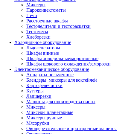
Миксеры
Пароконвектоматы
Печи
Расстоечные шкафы
Тестоделители и тестораскатки
Тестомесы
Хлеборезки
Холодильное оборудование
Льдогенераторы
Шкафы винные
Шкафы холодильные/морозильные
Шкафы шокового охлаждения/заморозки
Электромеханическое оборудование
Аппараты пельменные
Блендеры, миксеры для коктейлей
Картофелечистки
Куттеры
Лапшерезки
Машины для производства пасты
Миксеры
Миксеры планетарные
Миксеры ручные
Мясорубки
Овощерезательные и протирочные машины
Овощерезки