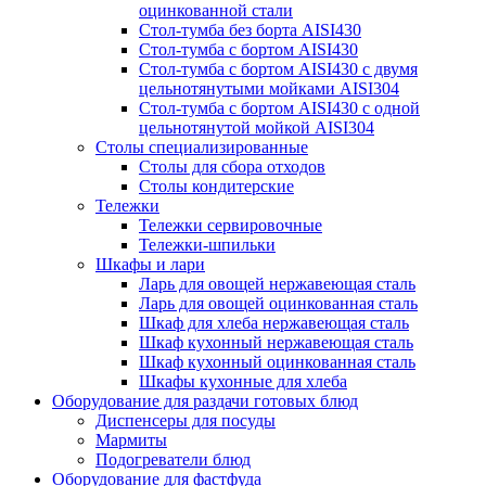
оцинкованной стали
Стол-тумба без борта AISI430
Стол-тумба с бортом AISI430
Стол-тумба с бортом AISI430 с двумя
цельнотянутыми мойками AISI304
Стол-тумба с бортом AISI430 с одной
цельнотянутой мойкой AISI304
Столы специализированные
Столы для сбора отходов
Столы кондитерские
Тележки
Тележки сервировочные
Тележки-шпильки
Шкафы и лари
Ларь для овощей нержавеющая сталь
Ларь для овощей оцинкованная сталь
Шкаф для хлеба нержавеющая сталь
Шкаф кухонный нержавеющая сталь
Шкаф кухонный оцинкованная сталь
Шкафы кухонные для хлеба
Оборудование для раздачи готовых блюд
Диспенсеры для посуды
Мармиты
Подогреватели блюд
Оборудование для фастфуда