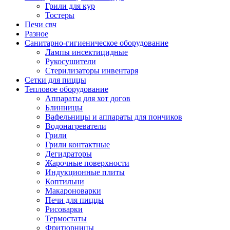
Грили для кур
Тостеры
Печи свч
Разное
Санитарно-гигиеническое оборудование
Лампы инсектицидные
Рукосушители
Стерилизаторы инвентаря
Сетки для пиццы
Тепловое оборудование
Аппараты для хот догов
Блинницы
Вафельницы и аппараты для пончиков
Водонагреватели
Грили
Грили контактные
Дегидраторы
Жарочные поверхности
Индукционные плиты
Коптильни
Макароноварки
Печи для пиццы
Рисоварки
Термостаты
Фритюрницы