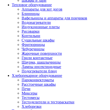
Шкафы и лари
Тепловое оборудование
Аппараты для хот догов
Блинницы
Вафельницы и аппараты для пончиков
Водонагреватели
Индукционные плиты
Рисоварки
Коптильни
Сушильные шкафы
Фритюрницы
Чебуречницы
Жарочные поверхности
Грили контактные
Шаурма, шашлычницы
Лампы инсектицидные
Подогреватели блюд
Хлебопекарное оборудование
Пароконвектоматы
Расстоечные шкафы
Печи
Миксеры
Тестомесы
Тестоделители и тестораскатки
Хлеборезки