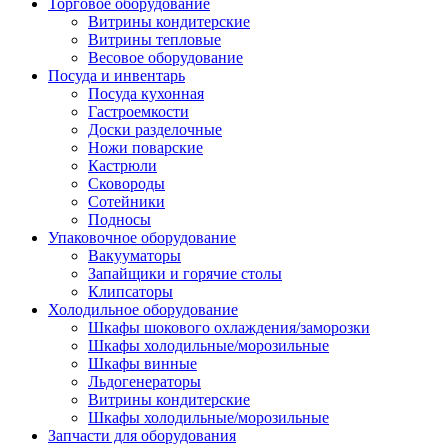
Торговое оборудование
Витрины кондитерские
Витрины тепловые
Весовое оборудование
Посуда и инвентарь
Посуда кухонная
Гастроемкости
Доски разделочные
Ножи поварские
Кастрюли
Сковороды
Сотейники
Подносы
Упаковочное оборудование
Вакууматоры
Запайщики и горячие столы
Клипсаторы
Холодильное оборудование
Шкафы шокового охлаждения/заморозки
Шкафы холодильные/морозильные
Шкафы винные
Льдогенераторы
Витрины кондитерские
Шкафы холодильные/морозильные
Запчасти для оборудования