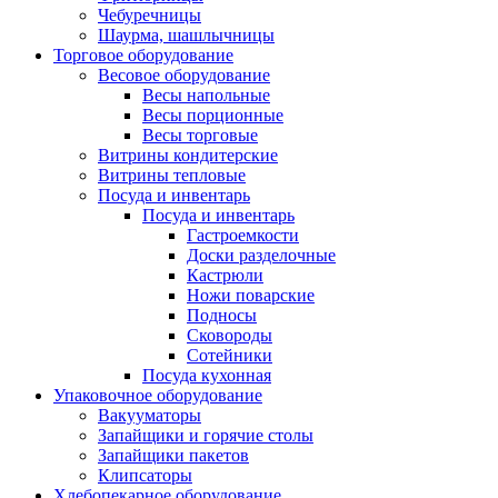
Чебуречницы
Шаурма, шашлычницы
Торговое оборудование
Весовое оборудование
Весы напольные
Весы порционные
Весы торговые
Витрины кондитерские
Витрины тепловые
Посуда и инвентарь
Посуда и инвентарь
Гастроемкости
Доски разделочные
Кастрюли
Ножи поварские
Подносы
Сковороды
Сотейники
Посуда кухонная
Упаковочное оборудование
Вакууматоры
Запайщики и горячие столы
Запайщики пакетов
Клипсаторы
Хлебопекарное оборудование