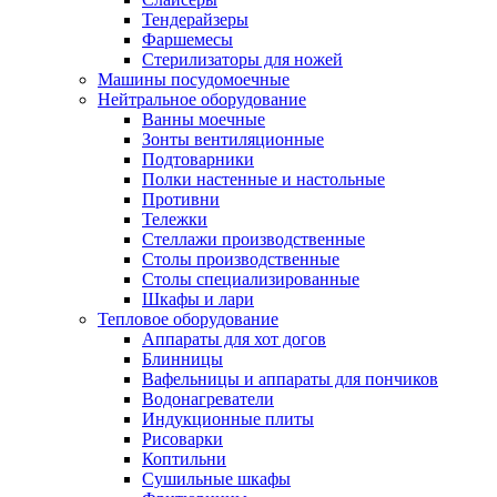
Тендерайзеры
Фаршемесы
Стерилизаторы для ножей
Машины посудомоечные
Нейтральное оборудование
Ванны моечные
Зонты вентиляционные
Подтоварники
Полки настенные и настольные
Противни
Тележки
Стеллажи производственные
Столы производственные
Столы специализированные
Шкафы и лари
Тепловое оборудование
Аппараты для хот догов
Блинницы
Вафельницы и аппараты для пончиков
Водонагреватели
Индукционные плиты
Рисоварки
Коптильни
Сушильные шкафы