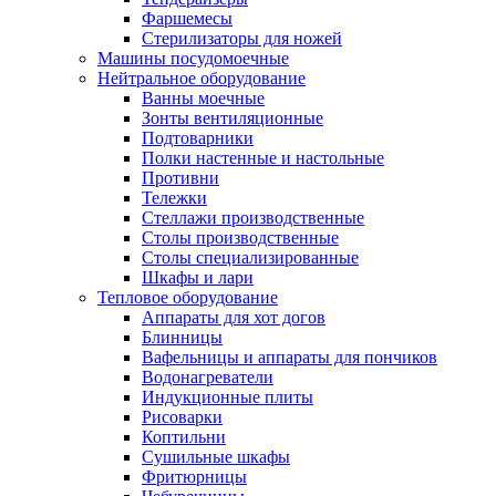
Фаршемесы
Стерилизаторы для ножей
Машины посудомоечные
Нейтральное оборудование
Ванны моечные
Зонты вентиляционные
Подтоварники
Полки настенные и настольные
Противни
Тележки
Стеллажи производственные
Столы производственные
Столы специализированные
Шкафы и лари
Тепловое оборудование
Аппараты для хот догов
Блинницы
Вафельницы и аппараты для пончиков
Водонагреватели
Индукционные плиты
Рисоварки
Коптильни
Сушильные шкафы
Фритюрницы