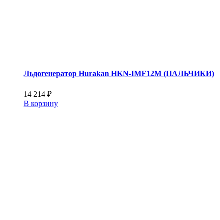
Льдогенератор Hurakan HKN-IMF12M (ПАЛЬЧИКИ)
14 214
₽
В корзину