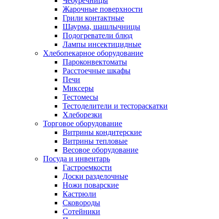
Чебуречницы
Жарочные поверхности
Грили контактные
Шаурма, шашлычницы
Подогреватели блюд
Лампы инсектицидные
Хлебопекарное оборудование
Пароконвектоматы
Расстоечные шкафы
Печи
Миксеры
Тестомесы
Тестоделители и тестораскатки
Хлеборезки
Торговое оборудование
Витрины кондитерские
Витрины тепловые
Весовое оборудование
Посуда и инвентарь
Гастроемкости
Доски разделочные
Ножи поварские
Кастрюли
Сковороды
Сотейники