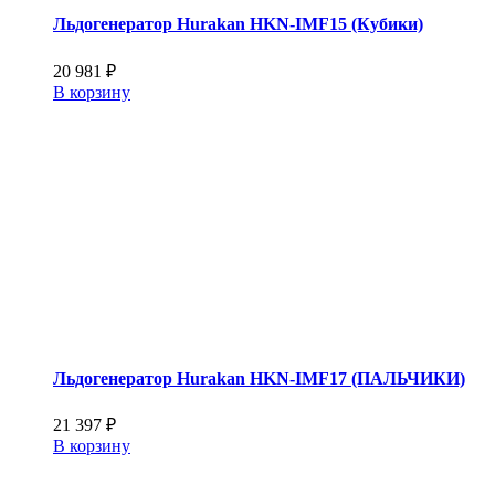
Льдогенератор Hurakan HKN-IMF15 (Кубики)
20 981
₽
В корзину
Льдогенератор Hurakan HKN-IMF17 (ПАЛЬЧИКИ)
21 397
₽
В корзину