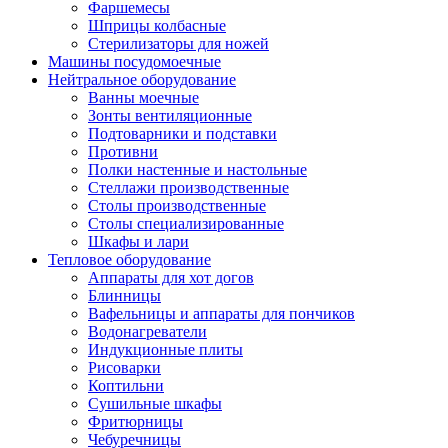
Фаршемесы
Шприцы колбасные
Стерилизаторы для ножей
Машины посудомоечные
Нейтральное оборудование
Ванны моечные
Зонты вентиляционные
Подтоварники и подставки
Противни
Полки настенные и настольные
Стеллажи производственные
Столы производственные
Столы специализированные
Шкафы и лари
Тепловое оборудование
Аппараты для хот догов
Блинницы
Вафельницы и аппараты для пончиков
Водонагреватели
Индукционные плиты
Рисоварки
Коптильни
Сушильные шкафы
Фритюрницы
Чебуречницы