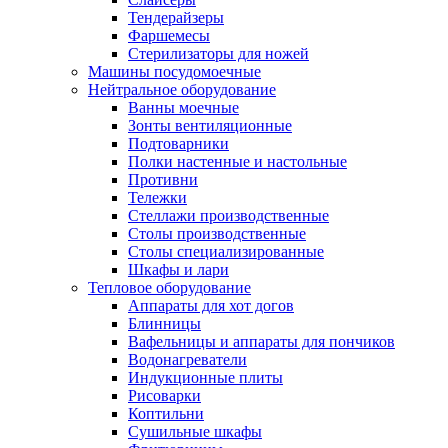
Тендерайзеры
Фаршемесы
Стерилизаторы для ножей
Машины посудомоечные
Нейтральное оборудование
Ванны моечные
Зонты вентиляционные
Подтоварники
Полки настенные и настольные
Противни
Тележки
Стеллажи производственные
Столы производственные
Столы специализированные
Шкафы и лари
Тепловое оборудование
Аппараты для хот догов
Блинницы
Вафельницы и аппараты для пончиков
Водонагреватели
Индукционные плиты
Рисоварки
Коптильни
Сушильные шкафы