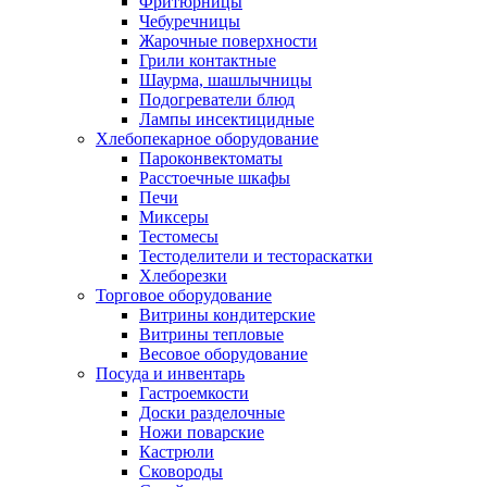
Фритюрницы
Чебуречницы
Жарочные поверхности
Грили контактные
Шаурма, шашлычницы
Подогреватели блюд
Лампы инсектицидные
Хлебопекарное оборудование
Пароконвектоматы
Расстоечные шкафы
Печи
Миксеры
Тестомесы
Тестоделители и тестораскатки
Хлеборезки
Торговое оборудование
Витрины кондитерские
Витрины тепловые
Весовое оборудование
Посуда и инвентарь
Гастроемкости
Доски разделочные
Ножи поварские
Кастрюли
Сковороды