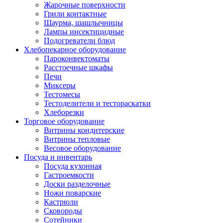
Жарочные поверхности
Грили контактные
Шаурма, шашлычницы
Лампы инсектицидные
Подогреватели блюд
Хлебопекарное оборудование
Пароконвектоматы
Расстоечные шкафы
Печи
Миксеры
Тестомесы
Тестоделители и тестораскатки
Хлеборезки
Торговое оборудование
Витрины кондитерские
Витрины тепловые
Весовое оборудование
Посуда и инвентарь
Посуда кухонная
Гастроемкости
Доски разделочные
Ножи поварские
Кастрюли
Сковороды
Сотейники