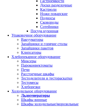
Гастроемкости
Доски разделочные
Кастрюли
Ножи поварские
Подносы
Сковороды
Сотейники
Посуда кухонная
Упаковочное оборудование
Вакууматоры
Запайщики и горячие столы
Запайщики пакетов
Клипсаторы
Хлебопекарное оборудование
Миксеры
Пароконвектоматы
Печи
Расстоечные шкафы
Тестоделители и тестораскатки
Тестомесы
Хлеборезки
Холодильное оборудование
Льдогенераторы
Шкафы винные
Шкафы холодильные/морозильные