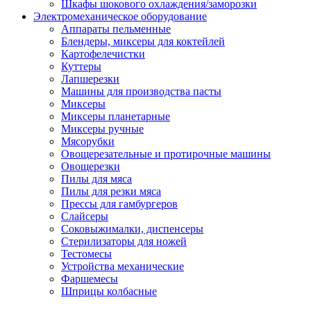
Шкафы шокового охлаждения/заморозки
Электромеханическое оборудование
Аппараты пельменные
Блендеры, миксеры для коктейлей
Картофелечистки
Куттеры
Лапшерезки
Машины для производства пасты
Миксеры
Миксеры планетарные
Миксеры ручные
Мясорубки
Овощерезательные и протирочные машины
Овощерезки
Пилы для мяса
Пилы для резки мяса
Прессы для гамбургеров
Слайсеры
Соковыжималки, диспенсеры
Стерилизаторы для ножей
Тестомесы
Устройства механические
Фаршемесы
Шприцы колбасные