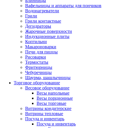
Блинницы
Вафельницы и аппараты для пончиков
Водонагреватели
Грили
Грили контактные
Дегидраторы
Жарочные поверхности
Индукционные плиты
Коптильни
Макароноварки
Печи для пиццы
Рисоварки
Термостаты
Фритюрницы
Чебуречницы
Шаурма, шашлычницы
Торговое оборудование
Весовое оборудование
Весы напольные
Весы порционные
Весы торговые
Витрины кондитерские
Витрины тепловые
Посуда и инвентарь
Посуда и инвентарь