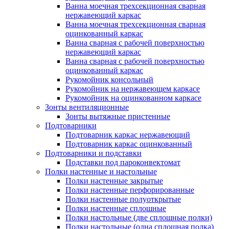
Ванна моечная трехсекционная сварная
нержавеющий каркас
Ванна моечная трехсекционная сварная
оцинкованный каркас
Ванна сварная с рабочей поверхностью
нержавеющий каркас
Ванна сварная с рабочей поверхностью
оцинкованный каркас
Рукомойник консольный
Рукомойник на нержавеющем каркасе
Рукомойник на оцинкованном каркасе
Зонты вентиляционные
Зонты вытяжные пристенные
Подтоварники
Подтоварник каркас нержавеющий
Подтоварник каркас оцинкованный
Подтоварники и подставки
Подставки под пароконвектомат
Полки настенные и настольные
Полки настенные закрытые
Полки настенные перфорированные
Полки настенные полуоткрытые
Полки настенные сплошные
Полки настольные (две сплошные полки)
Полки настольные (одна сплошная полка)