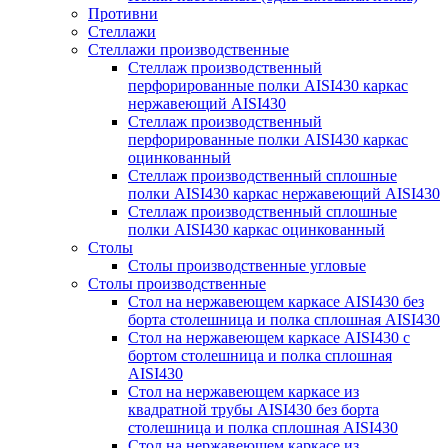
Противни
Стеллажи
Стеллажи производственные
Стеллаж производственный
перфорированные полки AISI430 каркас
нержавеющий AISI430
Стеллаж производственный
перфорированные полки AISI430 каркас
оцинкованный
Стеллаж производственный сплошные
полки AISI430 каркас нержавеющий AISI430
Стеллаж производственный сплошные
полки AISI430 каркас оцинкованный
Столы
Столы производственные угловые
Столы производственные
Стол на нержавеющем каркасе AISI430 без
борта столешница и полка сплошная AISI430
Стол на нержавеющем каркасе AISI430 с
бортом столешница и полка сплошная
AISI430
Стол на нержавеющем каркасе из
квадратной трубы AISI430 без борта
столешница и полка сплошная AISI430
Стол на нержавеющем каркасе из