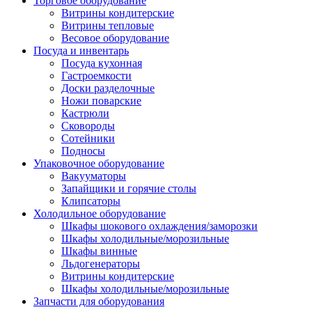
Торговое оборудование
Витрины кондитерские
Витрины тепловые
Весовое оборудование
Посуда и инвентарь
Посуда кухонная
Гастроемкости
Доски разделочные
Ножи поварские
Кастрюли
Сковороды
Сотейники
Подносы
Упаковочное оборудование
Вакууматоры
Запайщики и горячие столы
Клипсаторы
Холодильное оборудование
Шкафы шокового охлаждения/заморозки
Шкафы холодильные/морозильные
Шкафы винные
Льдогенераторы
Витрины кондитерские
Шкафы холодильные/морозильные
Запчасти для оборудования