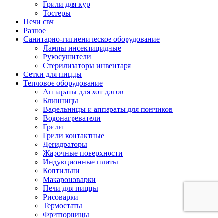
Грили для кур
Тостеры
Печи свч
Разное
Санитарно-гигиеническое оборудование
Лампы инсектицидные
Рукосушители
Стерилизаторы инвентаря
Сетки для пиццы
Тепловое оборудование
Аппараты для хот догов
Блинницы
Вафельницы и аппараты для пончиков
Водонагреватели
Грили
Грили контактные
Дегидраторы
Жарочные поверхности
Индукционные плиты
Коптильни
Макароноварки
Печи для пиццы
Рисоварки
Термостаты
Фритюрницы