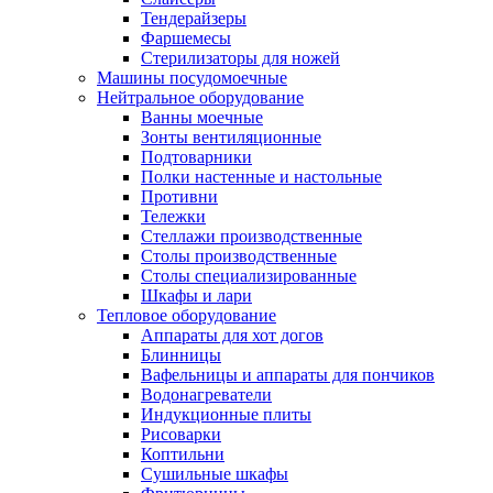
Тендерайзеры
Фаршемесы
Стерилизаторы для ножей
Машины посудомоечные
Нейтральное оборудование
Ванны моечные
Зонты вентиляционные
Подтоварники
Полки настенные и настольные
Противни
Тележки
Стеллажи производственные
Столы производственные
Столы специализированные
Шкафы и лари
Тепловое оборудование
Аппараты для хот догов
Блинницы
Вафельницы и аппараты для пончиков
Водонагреватели
Индукционные плиты
Рисоварки
Коптильни
Сушильные шкафы