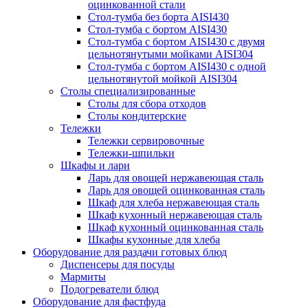
оцинкованной стали
Стол-тумба без борта AISI430
Стол-тумба с бортом AISI430
Стол-тумба с бортом AISI430 с двумя
цельнотянутыми мойками AISI304
Стол-тумба с бортом AISI430 с одной
цельнотянутой мойкой AISI304
Столы специализированные
Столы для сбора отходов
Столы кондитерские
Тележки
Тележки сервировочные
Тележки-шпильки
Шкафы и лари
Ларь для овощей нержавеющая сталь
Ларь для овощей оцинкованная сталь
Шкаф для хлеба нержавеющая сталь
Шкаф кухонный нержавеющая сталь
Шкаф кухонный оцинкованная сталь
Шкафы кухонные для хлеба
Оборудование для раздачи готовых блюд
Диспенсеры для посуды
Мармиты
Подогреватели блюд
Оборудование для фастфуда