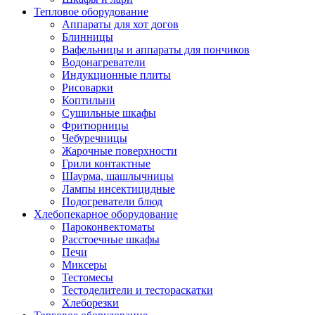
Тепловое оборудование
Аппараты для хот догов
Блинницы
Вафельницы и аппараты для пончиков
Водонагреватели
Индукционные плиты
Рисоварки
Коптильни
Сушильные шкафы
Фритюрницы
Чебуречницы
Жарочные поверхности
Грили контактные
Шаурма, шашлычницы
Лампы инсектицидные
Подогреватели блюд
Хлебопекарное оборудование
Пароконвектоматы
Расстоечные шкафы
Печи
Миксеры
Тестомесы
Тестоделители и тестораскатки
Хлеборезки