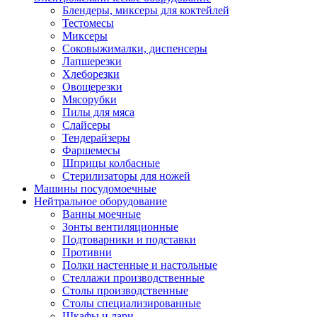
Блендеры, миксеры для коктейлей
Тестомесы
Миксеры
Соковыжималки, диспенсеры
Лапшерезки
Хлеборезки
Овощерезки
Мясорубки
Пилы для мяса
Слайсеры
Тендерайзеры
Фаршемесы
Шприцы колбасные
Стерилизаторы для ножей
Машины посудомоечные
Нейтральное оборудование
Ванны моечные
Зонты вентиляционные
Подтоварники и подставки
Противни
Полки настенные и настольные
Стеллажи производственные
Столы производственные
Столы специализированные
Шкафы и лари