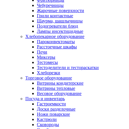
Фритюрницы
Чебуречницы
Жарочные поверхности
Грили контактные
Шаурма, шашлычницы
Подогреватели блюд
Лампы инсектицидные
Хлебопекарное оборудование
Пароконвектоматы
Расстоечные шкафы
Печи
Миксеры
Тестомесы
Тестоделители и тестораскатки
Хлеборезки
Торговое оборудование
Витрины кондитерские
Витрины тепловые
Весовое оборудование
Посуда и инвентарь
Гастроемкости
Доски разделочные
Ножи поварские
Кастрюли
Сковороды