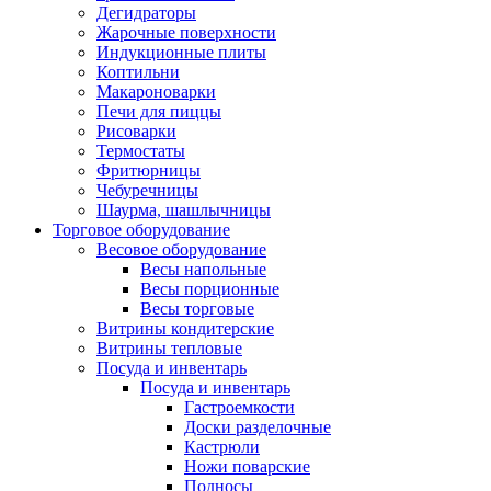
Дегидраторы
Жарочные поверхности
Индукционные плиты
Коптильни
Макароноварки
Печи для пиццы
Рисоварки
Термостаты
Фритюрницы
Чебуречницы
Шаурма, шашлычницы
Торговое оборудование
Весовое оборудование
Весы напольные
Весы порционные
Весы торговые
Витрины кондитерские
Витрины тепловые
Посуда и инвентарь
Посуда и инвентарь
Гастроемкости
Доски разделочные
Кастрюли
Ножи поварские
Подносы