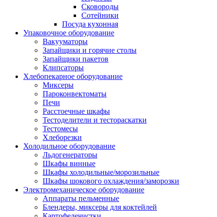
Сковороды
Сотейники
Посуда кухонная
Упаковочное оборудование
Вакууматоры
Запайщики и горячие столы
Запайщики пакетов
Клипсаторы
Хлебопекарное оборудование
Миксеры
Пароконвектоматы
Печи
Расстоечные шкафы
Тестоделители и тестораскатки
Тестомесы
Хлеборезки
Холодильное оборудование
Льдогенераторы
Шкафы винные
Шкафы холодильные/морозильные
Шкафы шокового охлаждения/заморозки
Электромеханическое оборудование
Аппараты пельменные
Блендеры, миксеры для коктейлей
Картофелечистки