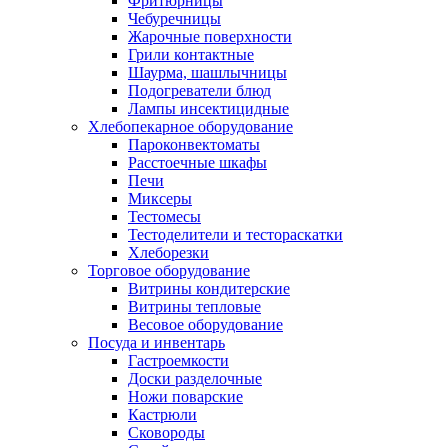
Фритюрницы
Чебуречницы
Жарочные поверхности
Грили контактные
Шаурма, шашлычницы
Подогреватели блюд
Лампы инсектицидные
Хлебопекарное оборудование
Пароконвектоматы
Расстоечные шкафы
Печи
Миксеры
Тестомесы
Тестоделители и тестораскатки
Хлеборезки
Торговое оборудование
Витрины кондитерские
Витрины тепловые
Весовое оборудование
Посуда и инвентарь
Гастроемкости
Доски разделочные
Ножи поварские
Кастрюли
Сковороды