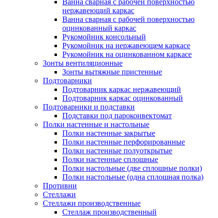
Ванна сварная с рабочей поверхностью
нержавеющий каркас
Ванна сварная с рабочей поверхностью
оцинкованный каркас
Рукомойник консольный
Рукомойник на нержавеющем каркасе
Рукомойник на оцинкованном каркасе
Зонты вентиляционные
Зонты вытяжные пристенные
Подтоварники
Подтоварник каркас нержавеющий
Подтоварник каркас оцинкованный
Подтоварники и подставки
Подставки под пароконвектомат
Полки настенные и настольные
Полки настенные закрытые
Полки настенные перфорированные
Полки настенные полуоткрытые
Полки настенные сплошные
Полки настольные (две сплошные полки)
Полки настольные (одна сплошная полка)
Противни
Стеллажи
Стеллажи производственные
Стеллаж производственный