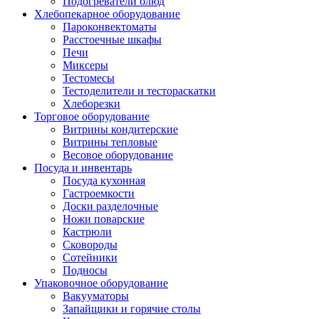
Подогреватели блюд
Хлебопекарное оборудование
Пароконвектоматы
Расстоечные шкафы
Печи
Миксеры
Тестомесы
Тестоделители и тестораскатки
Хлеборезки
Торговое оборудование
Витрины кондитерские
Витрины тепловые
Весовое оборудование
Посуда и инвентарь
Посуда кухонная
Гастроемкости
Доски разделочные
Ножи поварские
Кастрюли
Сковороды
Сотейники
Подносы
Упаковочное оборудование
Вакууматоры
Запайщики и горячие столы