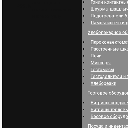
Грили контактны
для пищевой
ASSUM
Шаурма, шашлы
промышленности
Подогреватели 
и сферы услуг
Лампы инсекти
Хлебопекарное об
Пароконвектома
Расстоечные шк
Печи
Миксеры
Тестомесы
Тестоделители и 
Хлеборезки
Торговое оборудо
Витрины кондит
Витрины теплов
Весовое оборуд
Посуда и инвента