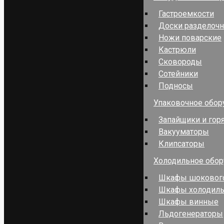
Гастроемкости
Доски разделоч
Ножи поварские
Кастрюли
Сковороды
Сотейники
Подносы
Упаковочное обор
Запайщики и гор
Вакууматоры
Клипсаторы
Холодильное обо
Шкафы шокового
Шкафы холодил
Шкафы винные
Льдогенераторы