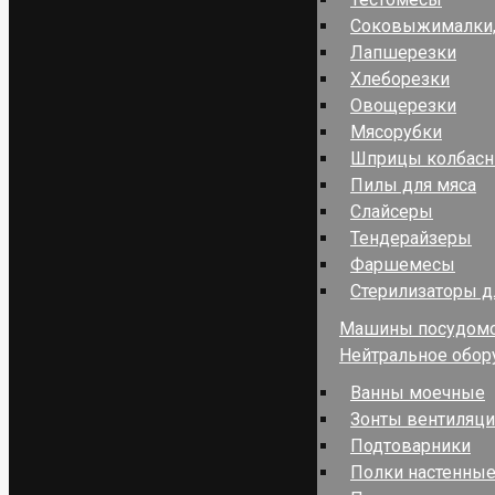
Соковыжималки,
Лапшерезки
Хлеборезки
Овощерезки
Мясорубки
Шприцы колбас
Пилы для мяса
Слайсеры
Тендерайзеры
Фаршемесы
Стерилизаторы д
Машины посудом
Нейтральное обор
Ванны моечные
Зонты вентиляц
Подтоварники
Полки настенные