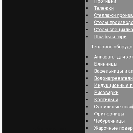
Противни
Тележки
Стеллажи произ
Столы производ
Столы специали
Шкафы и лари
Тепловое оборудо
Аппараты для хо
Блинницы
Вафельницы и ап
Водонагреватели
Индукционные п
Рисоварки
Коптильни
Сушильные шка
Фритюрницы
Чебуречницы
Жарочные повер
Оборудование