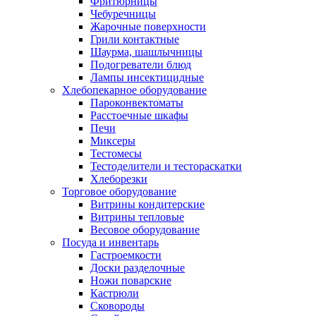
Фритюрницы
Чебуречницы
Жарочные поверхности
Грили контактные
Шаурма, шашлычницы
Подогреватели блюд
Лампы инсектицидные
Хлебопекарное оборудование
Пароконвектоматы
Расстоечные шкафы
Печи
Миксеры
Тестомесы
Тестоделители и тестораскатки
Хлеборезки
Торговое оборудование
Витрины кондитерские
Витрины тепловые
Весовое оборудование
Посуда и инвентарь
Гастроемкости
Доски разделочные
Ножи поварские
Кастрюли
Сковороды