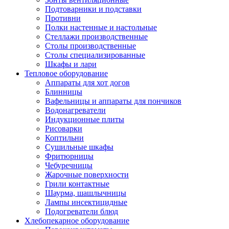
Подтоварники и подставки
Противни
Полки настенные и настольные
Стеллажи производственные
Столы производственные
Столы специализированные
Шкафы и лари
Тепловое оборудование
Аппараты для хот догов
Блинницы
Вафельницы и аппараты для пончиков
Водонагреватели
Индукционные плиты
Рисоварки
Коптильни
Сушильные шкафы
Фритюрницы
Чебуречницы
Жарочные поверхности
Грили контактные
Шаурма, шашлычницы
Лампы инсектицидные
Подогреватели блюд
Хлебопекарное оборудование