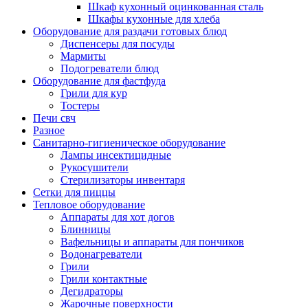
Шкаф кухонный оцинкованная сталь
Шкафы кухонные для хлеба
Оборудование для раздачи готовых блюд
Диспенсеры для посуды
Мармиты
Подогреватели блюд
Оборудование для фастфуда
Грили для кур
Тостеры
Печи свч
Разное
Санитарно-гигиеническое оборудование
Лампы инсектицидные
Рукосушители
Стерилизаторы инвентаря
Сетки для пиццы
Тепловое оборудование
Аппараты для хот догов
Блинницы
Вафельницы и аппараты для пончиков
Водонагреватели
Грили
Грили контактные
Дегидраторы
Жарочные поверхности