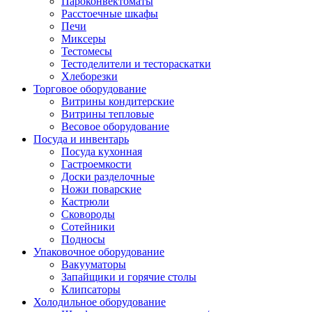
Пароконвектоматы
Расстоечные шкафы
Печи
Миксеры
Тестомесы
Тестоделители и тестораскатки
Хлеборезки
Торговое оборудование
Витрины кондитерские
Витрины тепловые
Весовое оборудование
Посуда и инвентарь
Посуда кухонная
Гастроемкости
Доски разделочные
Ножи поварские
Кастрюли
Сковороды
Сотейники
Подносы
Упаковочное оборудование
Вакууматоры
Запайщики и горячие столы
Клипсаторы
Холодильное оборудование