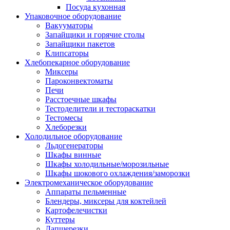
Посуда кухонная
Упаковочное оборудование
Вакууматоры
Запайщики и горячие столы
Запайщики пакетов
Клипсаторы
Хлебопекарное оборудование
Миксеры
Пароконвектоматы
Печи
Расстоечные шкафы
Тестоделители и тестораскатки
Тестомесы
Хлеборезки
Холодильное оборудование
Льдогенераторы
Шкафы винные
Шкафы холодильные/морозильные
Шкафы шокового охлаждения/заморозки
Электромеханическое оборудование
Аппараты пельменные
Блендеры, миксеры для коктейлей
Картофелечистки
Куттеры
Лапшерезки