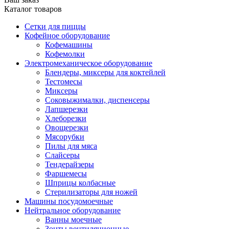
Каталог товаров
Сетки для пиццы
Кофейное оборудование
Кофемашины
Кофемолки
Электромеханическое оборудование
Блендеры, миксеры для коктейлей
Тестомесы
Миксеры
Соковыжималки, диспенсеры
Лапшерезки
Хлеборезки
Овощерезки
Мясорубки
Пилы для мяса
Слайсеры
Тендерайзеры
Фаршемесы
Шприцы колбасные
Стерилизаторы для ножей
Машины посудомоечные
Нейтральное оборудование
Ванны моечные
Зонты вентиляционные