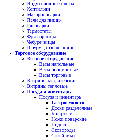
Индукционные плиты
Коптильни
Макароноварки
Печи для пиццы
Рисоварки
Термостаты
Фритюрницы
Чебуречницы
Шаурма, шашлычницы
Торговое оборудование
Весовое оборудование
Весы напольные
Весы порционные
Весы торговые
Витрины кондитерские
Витрины тепловые
Посуда и инвентарь
Посуда и инвентарь
Гастроемкости
Доски разделочные
Кастрюли
Ножи поварские
Подносы
Сковороды
Сотейники