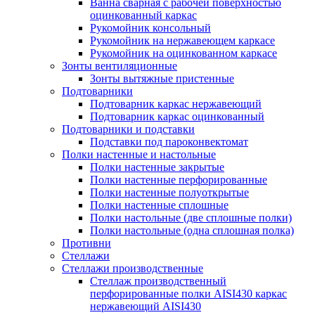
Ванна сварная с рабочей поверхностью
оцинкованный каркас
Рукомойник консольный
Рукомойник на нержавеющем каркасе
Рукомойник на оцинкованном каркасе
Зонты вентиляционные
Зонты вытяжные пристенные
Подтоварники
Подтоварник каркас нержавеющий
Подтоварник каркас оцинкованный
Подтоварники и подставки
Подставки под пароконвектомат
Полки настенные и настольные
Полки настенные закрытые
Полки настенные перфорированные
Полки настенные полуоткрытые
Полки настенные сплошные
Полки настольные (две сплошные полки)
Полки настольные (одна сплошная полка)
Противни
Стеллажи
Стеллажи производственные
Стеллаж производственный
перфорированные полки AISI430 каркас
нержавеющий AISI430