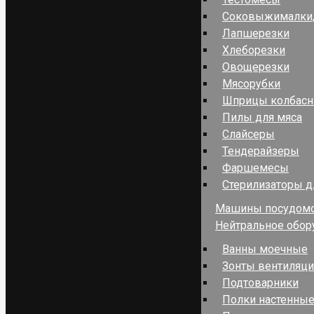
Соковыжималки,
Лапшерезки
Хлеборезки
Овощерезки
Мясорубки
Шприцы колбас
Пилы для мяса
Слайсеры
Тендерайзеры
Фаршемесы
Стерилизаторы д
Машины посудом
Нейтральное обор
Ванны моечные
Зонты вентиляц
Подтоварники
Полки настенные