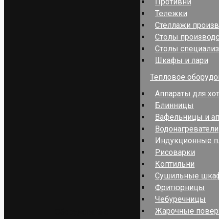
Противни
Тележки
Стеллажи произ
Столы производ
Столы специали
Шкафы и лари
Тепловое оборудо
Аппараты для хо
Блинницы
Вафельницы и ап
Водонагреватели
Индукционные п
Рисоварки
Коптильни
Сушильные шка
Фритюрницы
Чебуречницы
Жарочные повер
Оборудование