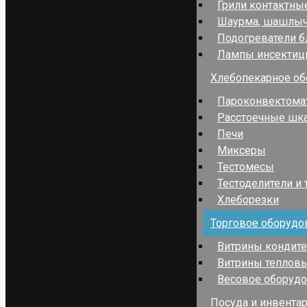
Грили контактны
для пищевой
ASSUM
Шаурма, шашлы
промышленности
Подогреватели 
и сферы услуг
Лампы инсекти
Хлебопекарное об
Пароконвектома
Расстоечные шк
Печи
Миксеры
Тестомесы
Тестоделители и 
Хлеборезки
Торговое оборудо
Витрины кондит
Витрины теплов
Весовое оборуд
Посуда и инвента