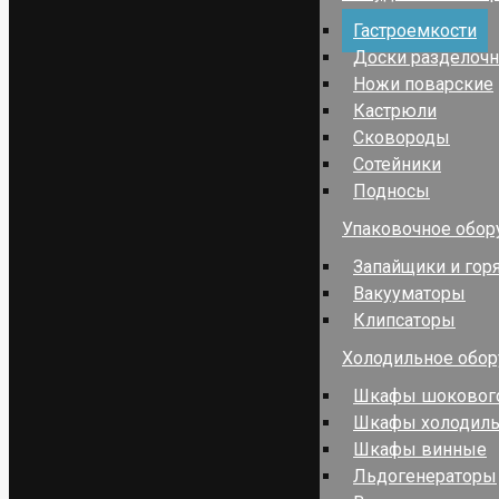
Гастроемкости
Доски разделоч
Ножи поварские
Кастрюли
Сковороды
Сотейники
Подносы
Упаковочное обор
Запайщики и гор
Вакууматоры
Клипсаторы
Холодильное обо
Шкафы шокового
Шкафы холодил
Шкафы винные
Льдогенераторы