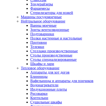
Тендерайзеры
Фаршемесы
Стерилизаторы для ножей
Машины посудомоечные
Нейтральное оборудование
Ванны моечные
Зонты вентиляционные
Подтоварники
Полки настенные и настольные
Противни
Тележки
Стеллажи производственные
Столы производственные
Столы специализированные
Шкафы и лари
Тепловое оборудование
Аппараты для хот догов
Блинницы
Вафельницы и аппараты для пончиков
Водонагреватели
Индукционные плиты
Рисоварки
Коптильни
Сушильные шкафы