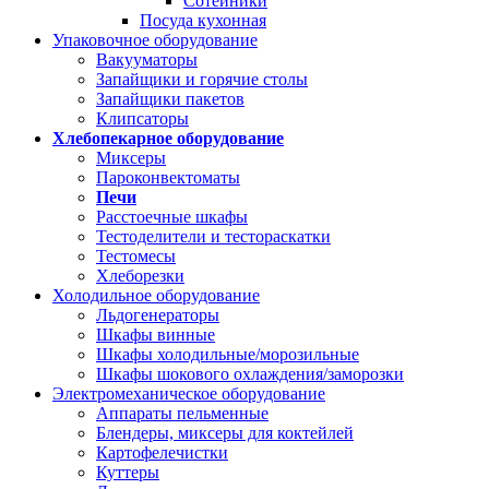
Сотейники
Посуда кухонная
Упаковочное оборудование
Вакууматоры
Запайщики и горячие столы
Запайщики пакетов
Клипсаторы
Хлебопекарное оборудование
Миксеры
Пароконвектоматы
Печи
Расстоечные шкафы
Тестоделители и тестораскатки
Тестомесы
Хлеборезки
Холодильное оборудование
Льдогенераторы
Шкафы винные
Шкафы холодильные/морозильные
Шкафы шокового охлаждения/заморозки
Электромеханическое оборудование
Аппараты пельменные
Блендеры, миксеры для коктейлей
Картофелечистки
Куттеры