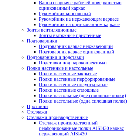
Ванна сварная с рабочей поверхностью
оцинкованный каркас
Рукомойник консольный
Рукомойник на нержавеющем каркасе
Рукомойник на оцинкованном каркасе
Зонты вентиляционные
Зонты вытяжные пристенные
Подтоварники
Подтоварник каркас нержавеющий
Подтоварник каркас оцинкованный
Подтоварники и подставки
Подставки под пароконвектомат
Полки настенные и настольные
Полки настенные закрытые
Полки настенные перфорированные
Полки настенные полуоткрытые
Полки настенные сплошные
Полки настольные (две сплошные полки)
Полки настольные (одна сплошная полка)
Противни
Стеллажи
Стеллажи производственные
Стеллаж производственный
перфорированные полки AISI430 каркас
нержавеющий AISI430