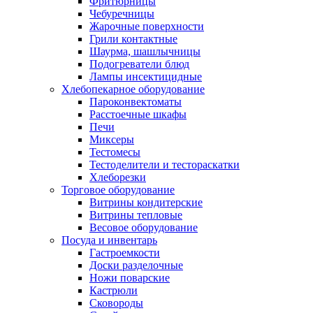
Фритюрницы
Чебуречницы
Жарочные поверхности
Грили контактные
Шаурма, шашлычницы
Подогреватели блюд
Лампы инсектицидные
Хлебопекарное оборудование
Пароконвектоматы
Расстоечные шкафы
Печи
Миксеры
Тестомесы
Тестоделители и тестораскатки
Хлеборезки
Торговое оборудование
Витрины кондитерские
Витрины тепловые
Весовое оборудование
Посуда и инвентарь
Гастроемкости
Доски разделочные
Ножи поварские
Кастрюли
Сковороды