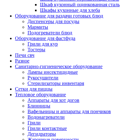
Шкаф кухонный оцинкованная сталь
Шкафы кухонные для хлеба
Оборудование для раздачи готовых блюд
Диспенсеры для посуды
Мармиты
Подогреватели блюд
Оборудование для фастфуда
Грили для кур
Тостеры
Печи свч
Разное
Санитарно-гигиеническое оборудование
Лампы инсектицидные
Рукосушители
Стерилизаторы инвентаря
Сетки для пиццы
Тепловое оборудование
Аппараты для хот догов
Блинницы
Вафельницы и аппараты для пончиков
Водонагреватели
Грили
Грили контактные
Дегидраторы
Жарочные поверхности