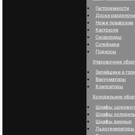
Гастроемкости
Доски разделоч
Ножи поварские
Кастрюли
Сковороды
Сотейники
Подносы
Упаковочное обор
Запайщики и гор
Вакууматоры
Клипсаторы
Холодильное обо
Шкафы шокового
Шкафы холодил
Шкафы винные
Льдогенераторы