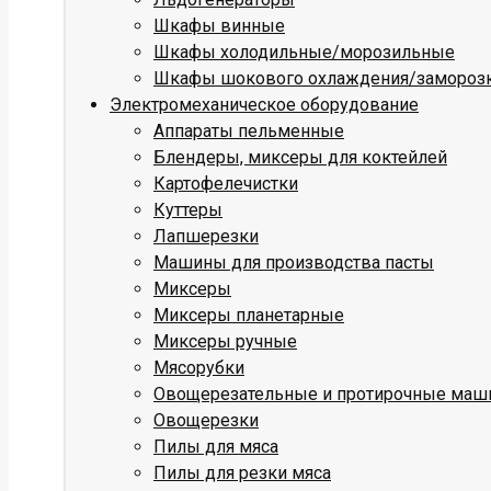
Шкафы винные
Шкафы холодильные/морозильные
Шкафы шокового охлаждения/замороз
Электромеханическое оборудование
Аппараты пельменные
Блендеры, миксеры для коктейлей
Картофелечистки
Куттеры
Лапшерезки
Машины для производства пасты
Миксеры
Миксеры планетарные
Миксеры ручные
Мясорубки
Овощерезательные и протирочные ма
Овощерезки
Пилы для мяса
Пилы для резки мяса