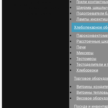
Грили контактны
для пищевой
ASSUM
Шаурма, шашлы
промышленности
Подогреватели 
и сферы услуг
Лампы инсекти
Хлебопекарное об
Пароконвектома
Расстоечные шк
Печи
Миксеры
Тестомесы
Тестоделители и 
Хлеборезки
Торговое оборудо
Витрины кондит
Витрины теплов
Весовое оборуд
Посуда и инвента