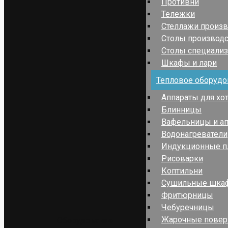
Противни
Тележки
Стеллажи произ
Столы производ
Столы специали
Шкафы и лари
Тепловое оборудо
Аппараты для хо
Блинницы
Вафельницы и ап
Водонагреватели
Индукционные п
Рисоварки
Коптильни
Сушильные шка
Фритюрницы
Чебуречницы
Жарочные повер
Оборудование