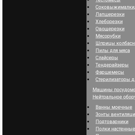
Соковыжималки,
Лапшерезки
Хлеборезки
Овощерезки
Мясорубки
Шприцы колбас
Пилы для мяса
Слайсеры
Тендерайзеры
Фаршемесы
Стерилизаторы д
Машины посудом
Нейтральное обор
Ванны моечные
Зонты вентиляц
Подтоварники
Полки настенные