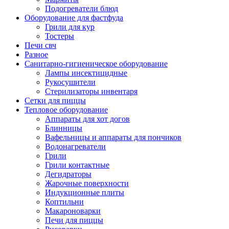
Подогреватели блюд
Оборудование для фастфуда
Грили для кур
Тостеры
Печи свч
Разное
Санитарно-гигиеническое оборудование
Лампы инсектицидные
Рукосушители
Стерилизаторы инвентаря
Сетки для пиццы
Тепловое оборудование
Аппараты для хот догов
Блинницы
Вафельницы и аппараты для пончиков
Водонагреватели
Грили
Грили контактные
Дегидраторы
Жарочные поверхности
Индукционные плиты
Коптильни
Макароноварки
Печи для пиццы