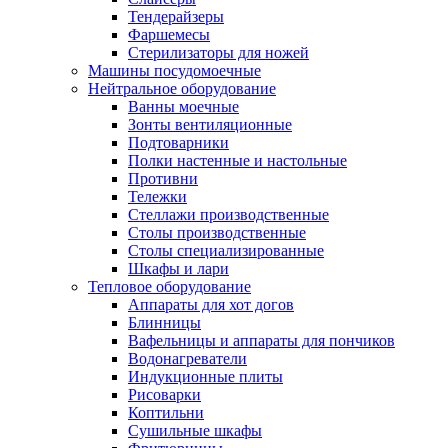
Тендерайзеры
Фаршемесы
Стерилизаторы для ножей
Машины посудомоечные
Нейтральное оборудование
Ванны моечные
Зонты вентиляционные
Подтоварники
Полки настенные и настольные
Противни
Тележки
Стеллажи производственные
Столы производственные
Столы специализированные
Шкафы и лари
Тепловое оборудование
Аппараты для хот догов
Блинницы
Вафельницы и аппараты для пончиков
Водонагреватели
Индукционные плиты
Рисоварки
Коптильни
Сушильные шкафы