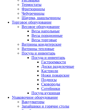
Рисоварки
Термостаты
Фритюрницы
Чебуречницы
Шаурма, шашлычницы
Торговое оборудование
Весовое оборудование
Весы напольные
Весы порционные
Весы торговые
Витрины кондитерские
Витрины тепловые
Посуда и инвентарь
Посуда и инвентарь
Гастроемкости
Доски разделочные
Кастрюли
Ножи поварские
Подносы
Сковороды
Сотейники
Посуда кухонная
Упаковочное оборудование
Вакууматоры
Запайщики и горячие столы