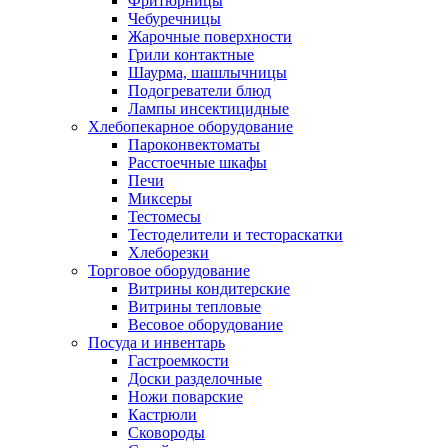
Фритюрницы
Чебуречницы
Жарочные поверхности
Грили контактные
Шаурма, шашлычницы
Подогреватели блюд
Лампы инсектицидные
Хлебопекарное оборудование
Пароконвектоматы
Расстоечные шкафы
Печи
Миксеры
Тестомесы
Тестоделители и тестораскатки
Хлеборезки
Торговое оборудование
Витрины кондитерские
Витрины тепловые
Весовое оборудование
Посуда и инвентарь
Гастроемкости
Доски разделочные
Ножи поварские
Кастрюли
Сковороды