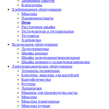
Запайщики пакетов
Клипсаторы
Хлебопекарное оборудование
Миксеры
Пароконвектоматы
Печи
Расстоечные шкафы
Тестоделители и тестораскатки
Тестомесы
Хлеборезки
Холодильное оборудование
Льдогенераторы
Шкафы винные
Шкафы холодильные/морозильные
Шкафы шокового охлаждения/заморозки
Электромеханическое оборудование
Аппараты пельменные
Блендеры, миксеры для коктейлей
Картофелечистки
Куттеры
Лапшерезки
Машины для производства пасты
Миксеры
Миксеры планетарные
Миксеры ручные