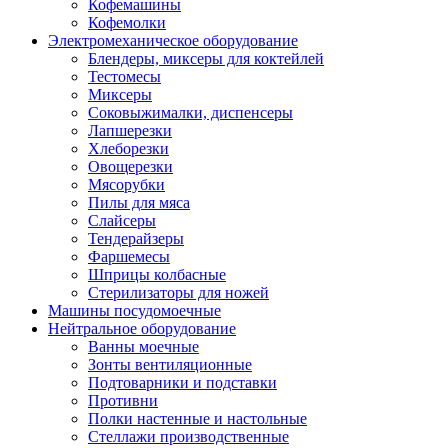
Кофемашины
Кофемолки
Электромеханическое оборудование
Блендеры, миксеры для коктейлей
Тестомесы
Миксеры
Соковыжималки, диспенсеры
Лапшерезки
Хлеборезки
Овощерезки
Мясорубки
Пилы для мяса
Слайсеры
Тендерайзеры
Фаршемесы
Шприцы колбасные
Стерилизаторы для ножей
Машины посудомоечные
Нейтральное оборудование
Ванны моечные
Зонты вентиляционные
Подтоварники и подставки
Противни
Полки настенные и настольные
Стеллажи производственные