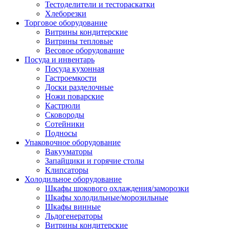
Тестоделители и тестораскатки
Хлеборезки
Торговое оборудование
Витрины кондитерские
Витрины тепловые
Весовое оборудование
Посуда и инвентарь
Посуда кухонная
Гастроемкости
Доски разделочные
Ножи поварские
Кастрюли
Сковороды
Сотейники
Подносы
Упаковочное оборудование
Вакууматоры
Запайщики и горячие столы
Клипсаторы
Холодильное оборудование
Шкафы шокового охлаждения/заморозки
Шкафы холодильные/морозильные
Шкафы винные
Льдогенераторы
Витрины кондитерские