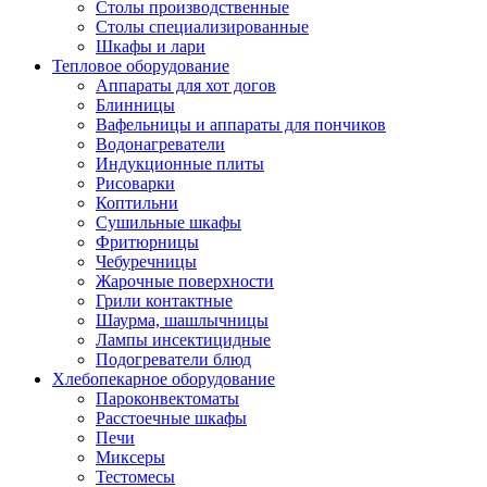
Столы производственные
Столы специализированные
Шкафы и лари
Тепловое оборудование
Аппараты для хот догов
Блинницы
Вафельницы и аппараты для пончиков
Водонагреватели
Индукционные плиты
Рисоварки
Коптильни
Сушильные шкафы
Фритюрницы
Чебуречницы
Жарочные поверхности
Грили контактные
Шаурма, шашлычницы
Лампы инсектицидные
Подогреватели блюд
Хлебопекарное оборудование
Пароконвектоматы
Расстоечные шкафы
Печи
Миксеры
Тестомесы