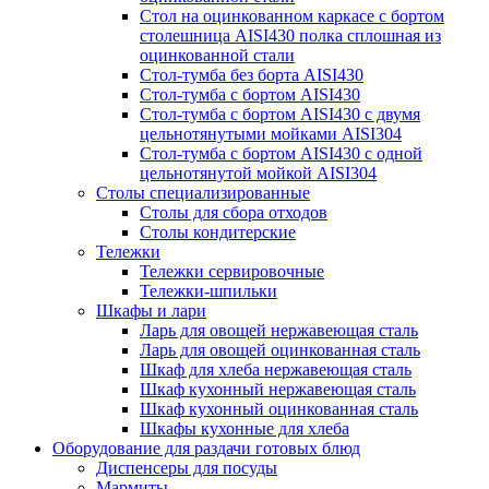
Стол на оцинкованном каркасе с бортом
столешница AISI430 полка сплошная из
оцинкованной стали
Стол-тумба без борта AISI430
Стол-тумба с бортом AISI430
Стол-тумба с бортом AISI430 с двумя
цельнотянутыми мойками AISI304
Стол-тумба с бортом AISI430 с одной
цельнотянутой мойкой AISI304
Столы специализированные
Столы для сбора отходов
Столы кондитерские
Тележки
Тележки сервировочные
Тележки-шпильки
Шкафы и лари
Ларь для овощей нержавеющая сталь
Ларь для овощей оцинкованная сталь
Шкаф для хлеба нержавеющая сталь
Шкаф кухонный нержавеющая сталь
Шкаф кухонный оцинкованная сталь
Шкафы кухонные для хлеба
Оборудование для раздачи готовых блюд
Диспенсеры для посуды
Мармиты