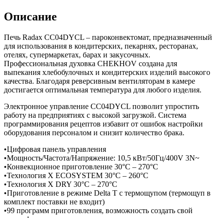
Описание
Печь Radax CC04DYCL – пароконвектомат, предназначенный
для использования в кондитерских, пекарнях, ресторанах,
отелях, супермаркетах, барах и закусочных.
Профессиональная духовка CHEKHOV создана для
выпекания хлебобулочных и кондитерских изделий высокого
качества. Благодаря реверсивным вентиляторам в камере
достигается оптимальная температура для любого изделия.
Электронное управление CC04DYCL позволит упростить
работу на предприятиях с высокой загрузкой. Система
программирования рецептов избавит от ошибок настройки
оборудования персоналом и снизит количество брака.
•Цифровая панель управления
•Мощность/Частота/Напряжение: 10,5 кВт/50Гц/400V 3N~
•Конвекционное приготовление 30°С – 270°С
•Технология X ECOSYSTEM 30°С – 260°С
•Технология X DRY 30°С – 270°С
•Приготовление в режиме Delta T с термощупом (термощуп в
комплект поставки не входит)
•99 программ приготовления, возможность создать свой