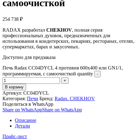
самоочисткой
254 738
₽
RADAX разработал
CHEKHOV
, полная серия
профессиональных духовок, предназначенных для
использования в кондитерских, пекарнях, ресторанах, отелях,
супермаркетах, барах и закусочных.
Доступно для предзаказа
Печь Radax CC04DYCL 4 противня 600х400 или GN1/1,
программируемая, с самоочисткой quantity
В корзину
Артикул:
CC04DYCL
Категория:
Печи
Бренд:
Radax. CHEKHOV
Поделиться в WhatsApp
Share on WhatsApp
Share on WhatsApp
Описание
Детали
Прайс-лист