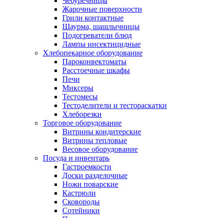
Чебуречницы
Жарочные поверхности
Грили контактные
Шаурма, шашлычницы
Подогреватели блюд
Лампы инсектицидные
Хлебопекарное оборудование
Пароконвектоматы
Расстоечные шкафы
Печи
Миксеры
Тестомесы
Тестоделители и тестораскатки
Хлеборезки
Торговое оборудование
Витрины кондитерские
Витрины тепловые
Весовое оборудование
Посуда и инвентарь
Гастроемкости
Доски разделочные
Ножи поварские
Кастрюли
Сковороды
Сотейники