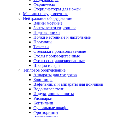
Фаршемесы
Стерилизаторы для ножей
Машины посудомоечные
Нейтральное оборудование
Ванны моечные
Зонты вентиляционные
Подтоварники
Полки настенные и настольные
Противни
Тележки
Стеллажи производственные
Столы производственные
Столы специализированные
Шкафы и лари
Тепловое оборудование
Аппараты для хот догов
Блинницы
Вафельницы и аппараты для пончиков
Водонагреватели
Индукционные плиты
Рисоварки
Коптильни
Сушильные шкафы
Фритюрницы