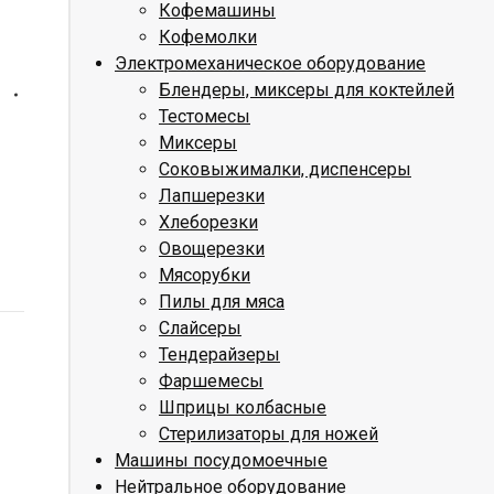
Кофемашины
Кофемолки
Электромеханическое оборудование
Блендеры, миксеры для коктейлей
Тестомесы
Миксеры
Соковыжималки, диспенсеры
Лапшерезки
Хлеборезки
Овощерезки
Мясорубки
Пилы для мяса
Слайсеры
Тендерайзеры
Фаршемесы
Шприцы колбасные
Стерилизаторы для ножей
Машины посудомоечные
Нейтральное оборудование