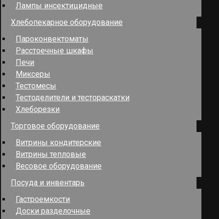
Лампы инсектицидные
Хлебопекарное оборудование
Пароконвектоматы
Расстоечные шкафы
Печи
Миксеры
Тестомесы
Тестоделители и тестораскатки
Хлеборезки
Торговое оборудование
Витрины кондитерские
Витрины тепловые
Весовое оборудование
Посуда и инвентарь
Гастроемкости
Доски разделочные