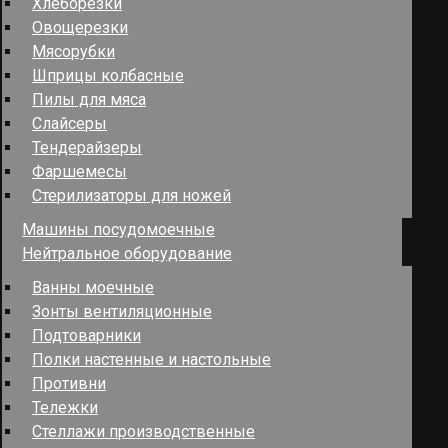
Хлеборезки
Овощерезки
Мясорубки
Шприцы колбасные
Пилы для мяса
Слайсеры
Тендерайзеры
Фаршемесы
Стерилизаторы для ножей
Машины посудомоечные
Нейтральное оборудование
Ванны моечные
Зонты вентиляционные
Подтоварники
Полки настенные и настольные
Противни
Тележки
Стеллажи производственные