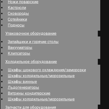
Ножи поварские
Кастрюли
Сковороды
Сотейники
Подносы
Упаковочное оборудование
Запайщики и горячие столы
Вакууматоры
Клипсаторы
Холодильное оборудование
Шкафы шокового охлаждения/заморозки
Шкафы холодильные/морозильные
Шкафы винные
Льдогенераторы
Витрины кондитерские
Шкафы холодильные/морозильные
Запчасти для оборудования