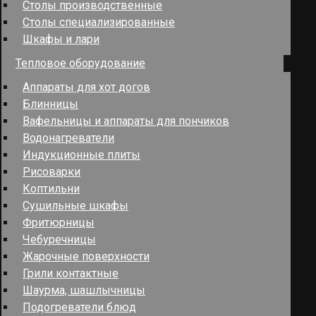
Столы производственные
Столы специализированные
Шкафы и лари
Тепловое оборудование
Аппараты для хот догов
Блинницы
Вафельницы и аппараты для пончиков
Водонагреватели
Индукционные плиты
Рисоварки
Коптильни
Сушильные шкафы
Фритюрницы
Чебуречницы
Жарочные поверхности
Грили контактные
Шаурма, шашлычницы
Подогреватели блюд