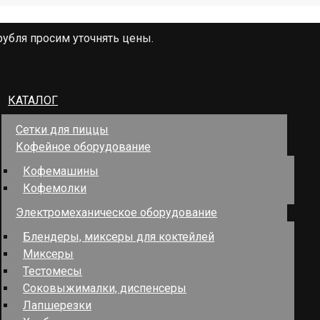
рубля просим уточнять цены.
Поис
КАТАЛОГ
Сетки для пиццы
Кофейное оборудование
Кофемашины
Кофемолки
Электромеханическое оборудование
Блендеры, миксеры для коктейлей
Миксеры
Тестомесы
Соковыжималки, диспенсеры
Лапшерезки