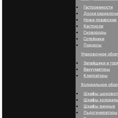
Гастроемкости
Доски разделоч
Ножи поварские
Кастрюли
Сковороды
Сотейники
Подносы
Упаковочное обор
Запайщики и гор
Вакууматоры
Клипсаторы
Холодильное обо
Шкафы шокового
Шкафы холодил
Шкафы винные
Льдогенераторы