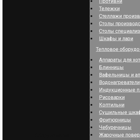
Противни
Тележки
Стеллажи произ
Столы производ
Столы специали
Шкафы и лари
Тепловое оборудо
Аппараты для хо
Блинницы
Вафельницы и ап
Водонагреватели
Индукционные п
Рисоварки
Коптильни
Сушильные шка
Фритюрницы
Чебуречницы
Жарочные повер
Оборудование