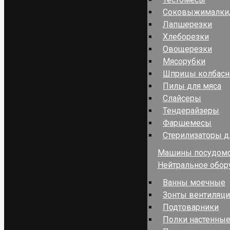
Соковыжималки,
Лапшерезки
Хлеборезки
Овощерезки
Мясорубки
Шприцы колбас
Пилы для мяса
Слайсеры
Тендерайзеры
Фаршемесы
Стерилизаторы д
Машины посудом
Нейтральное обор
Ванны моечные
Зонты вентиляц
Подтоварники
Полки настенные