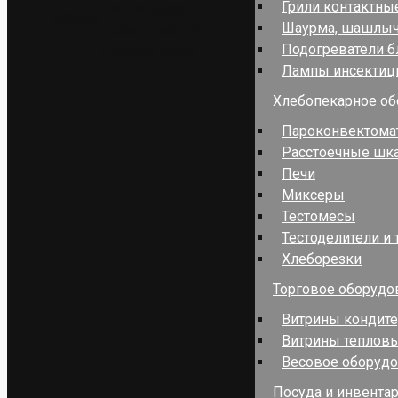
Грили контактны
для пищевой
ASSUM
Шаурма, шашлы
промышленности
Подогреватели 
и сферы услуг
Лампы инсекти
Хлебопекарное об
Пароконвектома
Расстоечные шк
Печи
Миксеры
Тестомесы
Тестоделители и 
Хлеборезки
Торговое оборудо
Витрины кондит
Витрины теплов
Весовое оборуд
Посуда и инвента