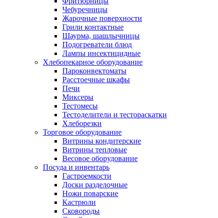
Фритюрницы
Чебуречницы
Жарочные поверхности
Грили контактные
Шаурма, шашлычницы
Подогреватели блюд
Лампы инсектицидные
Хлебопекарное оборудование
Пароконвектоматы
Расстоечные шкафы
Печи
Миксеры
Тестомесы
Тестоделители и тестораскатки
Хлеборезки
Торговое оборудование
Витрины кондитерские
Витрины тепловые
Весовое оборудование
Посуда и инвентарь
Гастроемкости
Доски разделочные
Ножи поварские
Кастрюли
Сковороды