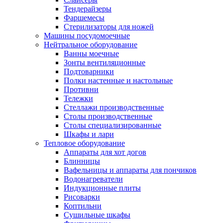
Тендерайзеры
Фаршемесы
Стерилизаторы для ножей
Машины посудомоечные
Нейтральное оборудование
Ванны моечные
Зонты вентиляционные
Подтоварники
Полки настенные и настольные
Противни
Тележки
Стеллажи производственные
Столы производственные
Столы специализированные
Шкафы и лари
Тепловое оборудование
Аппараты для хот догов
Блинницы
Вафельницы и аппараты для пончиков
Водонагреватели
Индукционные плиты
Рисоварки
Коптильни
Сушильные шкафы