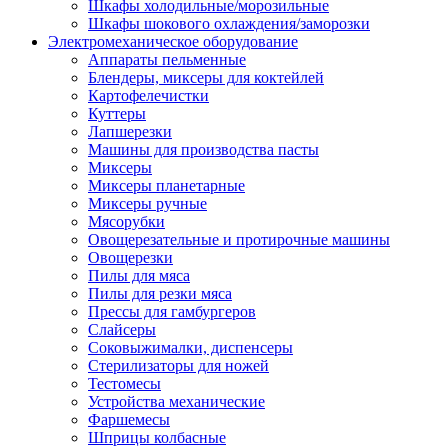
Шкафы холодильные/морозильные
Шкафы шокового охлаждения/заморозки
Электромеханическое оборудование
Аппараты пельменные
Блендеры, миксеры для коктейлей
Картофелечистки
Куттеры
Лапшерезки
Машины для производства пасты
Миксеры
Миксеры планетарные
Миксеры ручные
Мясорубки
Овощерезательные и протирочные машины
Овощерезки
Пилы для мяса
Пилы для резки мяса
Прессы для гамбургеров
Слайсеры
Соковыжималки, диспенсеры
Стерилизаторы для ножей
Тестомесы
Устройства механические
Фаршемесы
Шприцы колбасные