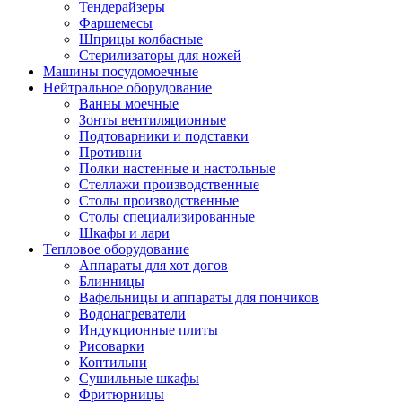
Тендерайзеры
Фаршемесы
Шприцы колбасные
Стерилизаторы для ножей
Машины посудомоечные
Нейтральное оборудование
Ванны моечные
Зонты вентиляционные
Подтоварники и подставки
Противни
Полки настенные и настольные
Стеллажи производственные
Столы производственные
Столы специализированные
Шкафы и лари
Тепловое оборудование
Аппараты для хот догов
Блинницы
Вафельницы и аппараты для пончиков
Водонагреватели
Индукционные плиты
Рисоварки
Коптильни
Сушильные шкафы
Фритюрницы