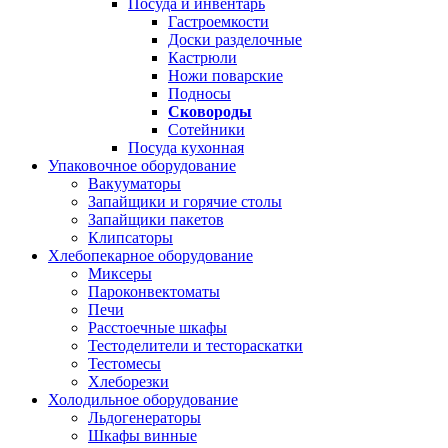
Посуда и инвентарь
Гастроемкости
Доски разделочные
Кастрюли
Ножи поварские
Подносы
Сковороды
Сотейники
Посуда кухонная
Упаковочное оборудование
Вакууматоры
Запайщики и горячие столы
Запайщики пакетов
Клипсаторы
Хлебопекарное оборудование
Миксеры
Пароконвектоматы
Печи
Расстоечные шкафы
Тестоделители и тестораскатки
Тестомесы
Хлеборезки
Холодильное оборудование
Льдогенераторы
Шкафы винные