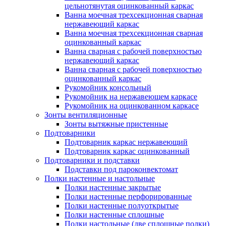
цельнотянутая оцинкованный каркас
Ванна моечная трехсекционная сварная
нержавеющий каркас
Ванна моечная трехсекционная сварная
оцинкованный каркас
Ванна сварная с рабочей поверхностью
нержавеющий каркас
Ванна сварная с рабочей поверхностью
оцинкованный каркас
Рукомойник консольный
Рукомойник на нержавеющем каркасе
Рукомойник на оцинкованном каркасе
Зонты вентиляционные
Зонты вытяжные пристенные
Подтоварники
Подтоварник каркас нержавеющий
Подтоварник каркас оцинкованный
Подтоварники и подставки
Подставки под пароконвектомат
Полки настенные и настольные
Полки настенные закрытые
Полки настенные перфорированные
Полки настенные полуоткрытые
Полки настенные сплошные
Полки настольные (две сплошные полки)