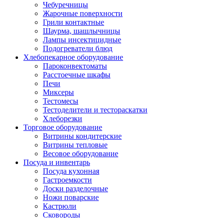
Чебуречницы
Жарочные поверхности
Грили контактные
Шаурма, шашлычницы
Лампы инсектицидные
Подогреватели блюд
Хлебопекарное оборудование
Пароконвектоматы
Расстоечные шкафы
Печи
Миксеры
Тестомесы
Тестоделители и тестораскатки
Хлеборезки
Торговое оборудование
Витрины кондитерские
Витрины тепловые
Весовое оборудование
Посуда и инвентарь
Посуда кухонная
Гастроемкости
Доски разделочные
Ножи поварские
Кастрюли
Сковороды