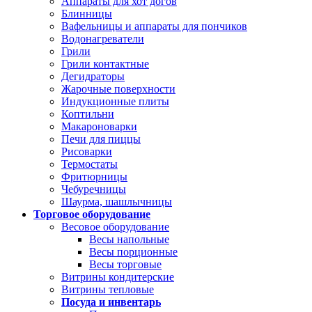
Аппараты для хот догов
Блинницы
Вафельницы и аппараты для пончиков
Водонагреватели
Грили
Грили контактные
Дегидраторы
Жарочные поверхности
Индукционные плиты
Коптильни
Макароноварки
Печи для пиццы
Рисоварки
Термостаты
Фритюрницы
Чебуречницы
Шаурма, шашлычницы
Торговое оборудование
Весовое оборудование
Весы напольные
Весы порционные
Весы торговые
Витрины кондитерские
Витрины тепловые
Посуда и инвентарь