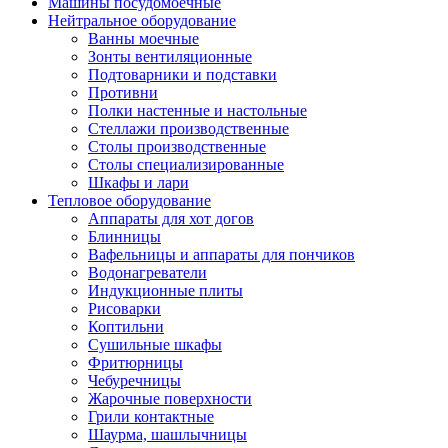
Машины посудомоечные
Нейтральное оборудование
Ванны моечные
Зонты вентиляционные
Подтоварники и подставки
Противни
Полки настенные и настольные
Стеллажи производственные
Столы производственные
Столы специализированные
Шкафы и лари
Тепловое оборудование
Аппараты для хот догов
Блинницы
Вафельницы и аппараты для пончиков
Водонагреватели
Индукционные плиты
Рисоварки
Коптильни
Сушильные шкафы
Фритюрницы
Чебуречницы
Жарочные поверхности
Грили контактные
Шаурма, шашлычницы