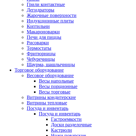
Грили контактные
Дегидраторы
Жарочные поверхности
Индукционные плиты
Коптильни
Макароноварки
Печи для пиццы
Рисоварки
Термостаты
Фритюрницы
Чебуречницы
Шаурма, шашлычницы
Торговое оборудование
Весовое оборудование
Весы напольные
Весы порционные
Весы торговые
Витрины кондитерские
Витрины тепловые
Посуда и инвентарь
Посуда и инвентарь
Гастроемкости
Доски разделочные
Кастрюли
Ножи поварские