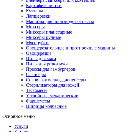
Блендеры, миксеры для коктейлей
Картофелечистки
Куттеры
Лапшерезки
Машины для производства пасты
Миксеры
Миксеры планетарные
Миксеры ручные
Мясорубки
Овощерезательные и протирочные машины
Овощерезки
Пилы для мяса
Пилы для резки мяса
Прессы для гамбургеров
Слайсеры
Соковыжималки, диспенсеры
Стерилизаторы для ножей
Тестомесы
Устройства механические
Фаршемесы
Шприцы колбасные
Основное меню
Услуги
Каталог