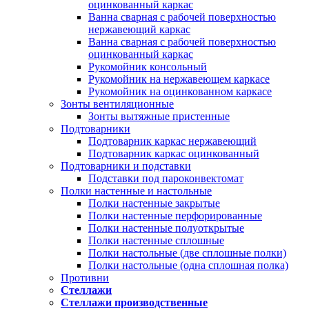
оцинкованный каркас
Ванна сварная с рабочей поверхностью
нержавеющий каркас
Ванна сварная с рабочей поверхностью
оцинкованный каркас
Рукомойник консольный
Рукомойник на нержавеющем каркасе
Рукомойник на оцинкованном каркасе
Зонты вентиляционные
Зонты вытяжные пристенные
Подтоварники
Подтоварник каркас нержавеющий
Подтоварник каркас оцинкованный
Подтоварники и подставки
Подставки под пароконвектомат
Полки настенные и настольные
Полки настенные закрытые
Полки настенные перфорированные
Полки настенные полуоткрытые
Полки настенные сплошные
Полки настольные (две сплошные полки)
Полки настольные (одна сплошная полка)
Противни
Стеллажи
Стеллажи производственные