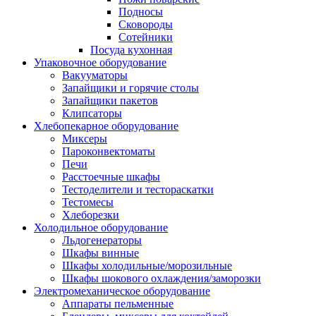
Подносы
Сковороды
Сотейники
Посуда кухонная
Упаковочное оборудование
Вакууматоры
Запайщики и горячие столы
Запайщики пакетов
Клипсаторы
Хлебопекарное оборудование
Миксеры
Пароконвектоматы
Печи
Расстоечные шкафы
Тестоделители и тестораскатки
Тестомесы
Хлеборезки
Холодильное оборудование
Льдогенераторы
Шкафы винные
Шкафы холодильные/морозильные
Шкафы шокового охлаждения/заморозки
Электромеханическое оборудование
Аппараты пельменные