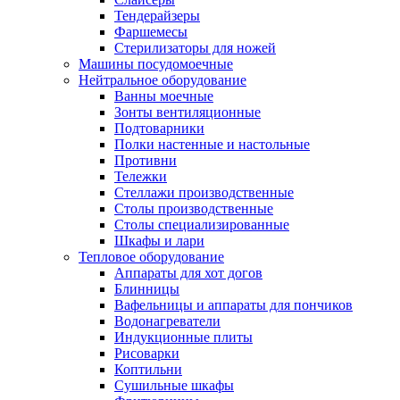
Тендерайзеры
Фаршемесы
Стерилизаторы для ножей
Машины посудомоечные
Нейтральное оборудование
Ванны моечные
Зонты вентиляционные
Подтоварники
Полки настенные и настольные
Противни
Тележки
Стеллажи производственные
Столы производственные
Столы специализированные
Шкафы и лари
Тепловое оборудование
Аппараты для хот догов
Блинницы
Вафельницы и аппараты для пончиков
Водонагреватели
Индукционные плиты
Рисоварки
Коптильни
Сушильные шкафы