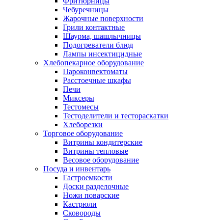
Фритюрницы
Чебуречницы
Жарочные поверхности
Грили контактные
Шаурма, шашлычницы
Подогреватели блюд
Лампы инсектицидные
Хлебопекарное оборудование
Пароконвектоматы
Расстоечные шкафы
Печи
Миксеры
Тестомесы
Тестоделители и тестораскатки
Хлеборезки
Торговое оборудование
Витрины кондитерские
Витрины тепловые
Весовое оборудование
Посуда и инвентарь
Гастроемкости
Доски разделочные
Ножи поварские
Кастрюли
Сковороды