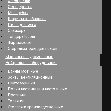
Хлеборезки
Овощерезки
Мясорубки
Шприцы колбасные
Пилы для мяса
Слайсеры
Тендерайзеры
Фаршемесы
Стерилизаторы для ножей
Машины посудомоечные
Нейтральное оборудование
Ванны моечные
Зонты вентиляционные
Подтоварники
Полки настенные и настольные
Противни
Тележки
Стеллажи производственные