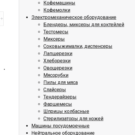
Кофемашины
Кофемолки
Электромеханическое оборудование
Блендеры, миксеры для коктейлей
Тестомесы
Миксеры
Соковыжималки, диспенсеры
Лапшерезки
Хлеборезки
Овощерезки
Мясорубки
Пилы для мяса
Слайсеры
Тендерайзеры
Фаршемесы
Шприцы колбасные
Стерилизаторы для ножей
Машины посудомоечные
Нейтральное оборудование