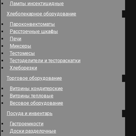
Лампы инсектицидные
Хлебопекарное оборудование
Пароконвектоматы
Расстоечные шкафы
Печи
Миксеры
Тестомесы
Тестоделители и тестораскатки
Хлеборезки
Торговое оборудование
Витрины кондитерские
Витрины тепловые
Весовое оборудование
Посуда и инвентарь
Гастроемкости
Доски разделочные