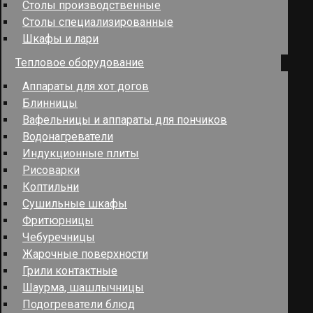
Столы производственные
Столы специализированные
Шкафы и лари
Тепловое оборудование
Аппараты для хот догов
Блинницы
Вафельницы и аппараты для пончиков
Водонагреватели
Индукционные плиты
Рисоварки
Коптильни
Сушильные шкафы
Фритюрницы
Чебуречницы
Жарочные поверхности
Грили контактные
Шаурма, шашлычницы
Подогреватели блюд