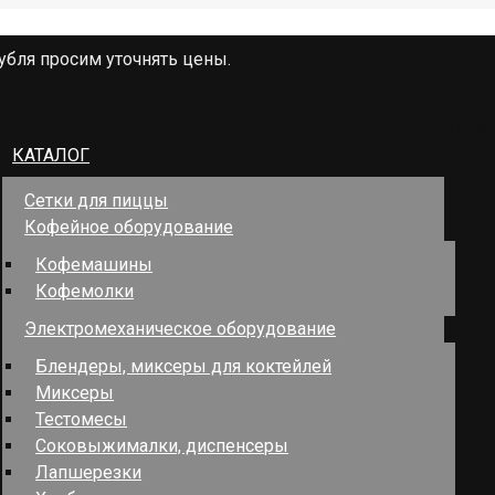
убля просим уточнять цены.
Поис
КАТАЛОГ
Сетки для пиццы
Кофейное оборудование
Кофемашины
Кофемолки
Электромеханическое оборудование
Блендеры, миксеры для коктейлей
Миксеры
Тестомесы
Соковыжималки, диспенсеры
Лапшерезки