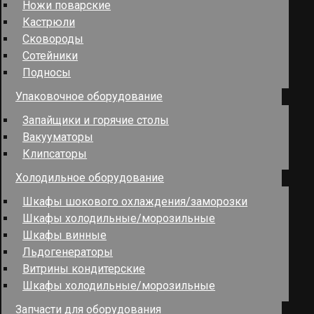
Ножи поварские
Кастрюли
Сковороды
Сотейники
Подносы
Упаковочное оборудование
Запайщики и горячие столы
Вакууматоры
Клипсаторы
Холодильное оборудование
Шкафы шокового охлаждения/заморозки
Шкафы холодильные/морозильные
Шкафы винные
Льдогенераторы
Витрины кондитерские
Шкафы холодильные/морозильные
Запчасти для оборудования