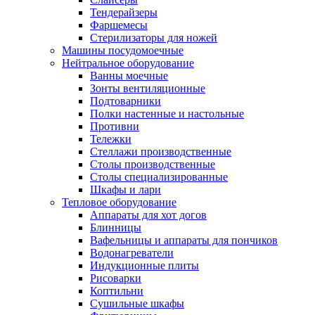
Тендерайзеры
Фаршемесы
Стерилизаторы для ножей
Машины посудомоечные
Нейтральное оборудование
Ванны моечные
Зонты вентиляционные
Подтоварники
Полки настенные и настольные
Противни
Тележки
Стеллажи производственные
Столы производственные
Столы специализированные
Шкафы и лари
Тепловое оборудование
Аппараты для хот догов
Блинницы
Вафельницы и аппараты для пончиков
Водонагреватели
Индукционные плиты
Рисоварки
Коптильни
Сушильные шкафы