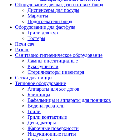
Оборудование для раздачи готовых блюд
Диспенсеры для посуды
Мармиты
Подогреватели блюд
Оборудование для фастфуда
Грили для кур
Тостеры
Печи свч
Разное
Санитарно-гигиеническое оборудование
Лампы инсектицидные
Рукосушители
Стерилизаторы инвентаря
Сетки для пиццы
Тепловое оборудование
Аппараты для хот догов
Блинницы
Вафельницы и аппараты для пончиков
Водонагреватели
Грили
Грили контактные
Дегидраторы
Жарочные поверхности
Индукционные плиты
Коптильни