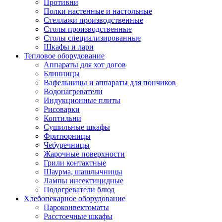
Противни
Полки настенные и настольные
Стеллажи производственные
Столы производственные
Столы специализированные
Шкафы и лари
Тепловое оборудование
Аппараты для хот догов
Блинницы
Вафельницы и аппараты для пончиков
Водонагреватели
Индукционные плиты
Рисоварки
Коптильни
Сушильные шкафы
Фритюрницы
Чебуречницы
Жарочные поверхности
Грили контактные
Шаурма, шашлычницы
Лампы инсектицидные
Подогреватели блюд
Хлебопекарное оборудование
Пароконвектоматы
Расстоечные шкафы