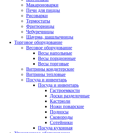
Макароноварки
Печи для пиццы
Рисоварки
Термостаты
Фритюрницы
Чебуречницы
Шаурма, шашлычницы
Торговое оборудование
Весовое оборудование
Весы напольные
Весы порционные
Весы торговые
Витрины кондитерские
Витрины тепловые
Посуда и инвентарь
Посуда и инвентарь
Гастроемкости
Доски разделочные
Кастрюли
Ножи поварские
Подносы
Сковороды
Сотейники
Посуда кухонная