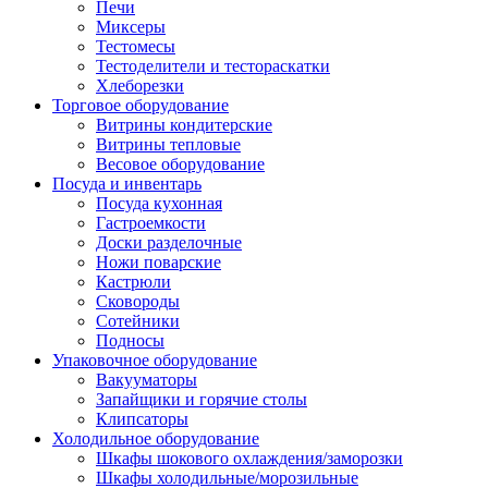
Печи
Миксеры
Тестомесы
Тестоделители и тестораскатки
Хлеборезки
Торговое оборудование
Витрины кондитерские
Витрины тепловые
Весовое оборудование
Посуда и инвентарь
Посуда кухонная
Гастроемкости
Доски разделочные
Ножи поварские
Кастрюли
Сковороды
Сотейники
Подносы
Упаковочное оборудование
Вакууматоры
Запайщики и горячие столы
Клипсаторы
Холодильное оборудование
Шкафы шокового охлаждения/заморозки
Шкафы холодильные/морозильные