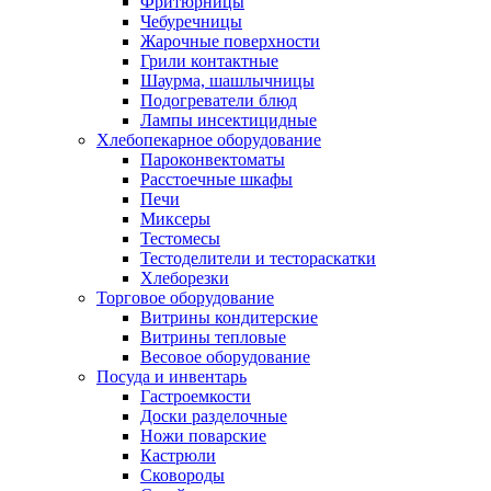
Фритюрницы
Чебуречницы
Жарочные поверхности
Грили контактные
Шаурма, шашлычницы
Подогреватели блюд
Лампы инсектицидные
Хлебопекарное оборудование
Пароконвектоматы
Расстоечные шкафы
Печи
Миксеры
Тестомесы
Тестоделители и тестораскатки
Хлеборезки
Торговое оборудование
Витрины кондитерские
Витрины тепловые
Весовое оборудование
Посуда и инвентарь
Гастроемкости
Доски разделочные
Ножи поварские
Кастрюли
Сковороды