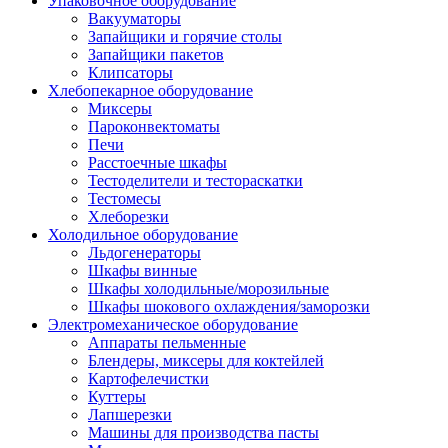
Упаковочное оборудование
Вакууматоры
Запайщики и горячие столы
Запайщики пакетов
Клипсаторы
Хлебопекарное оборудование
Миксеры
Пароконвектоматы
Печи
Расстоечные шкафы
Тестоделители и тестораскатки
Тестомесы
Хлеборезки
Холодильное оборудование
Льдогенераторы
Шкафы винные
Шкафы холодильные/морозильные
Шкафы шокового охлаждения/заморозки
Электромеханическое оборудование
Аппараты пельменные
Блендеры, миксеры для коктейлей
Картофелечистки
Куттеры
Лапшерезки
Машины для производства пасты