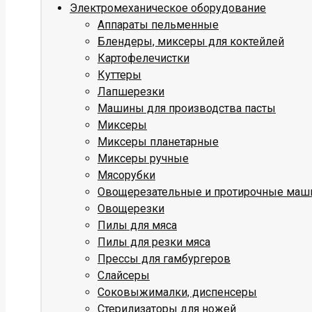
Электромеханическое оборудование
Аппараты пельменные
Блендеры, миксеры для коктейлей
Картофелечистки
Куттеры
Лапшерезки
Машины для производства пасты
Миксеры
Миксеры планетарные
Миксеры ручные
Мясорубки
Овощерезательные и протирочные ма
Овощерезки
Пилы для мяса
Пилы для резки мяса
Прессы для гамбургеров
Слайсеры
Соковыжималки, диспенсеры
Стерилизаторы для ножей