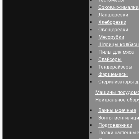
Соковыжималки,
Лапшерезки
Хлеборезки
Овощерезки
Мясорубки
Шприцы колбас
Пилы для мяса
Слайсеры
Тендерайзеры
Фаршемесы
Стерилизаторы д
Машины посудом
Нейтральное обор
Ванны моечные
Зонты вентиляц
Подтоварники
Полки настенные