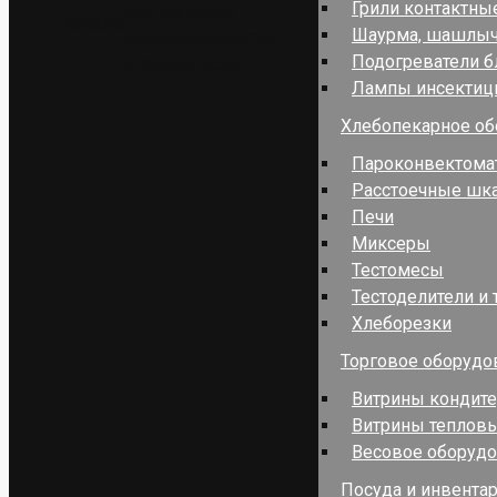
Грили контактны
для пищевой
ASSUM
Шаурма, шашлы
промышленности
Подогреватели 
и сферы услуг
Лампы инсекти
Хлебопекарное об
Пароконвектома
Расстоечные шк
Печи
Миксеры
Тестомесы
Тестоделители и 
Хлеборезки
Торговое оборудо
Витрины кондит
Витрины теплов
Весовое оборуд
Посуда и инвента