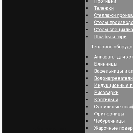
Противни
Тележки
Стеллажи произ
Столы производ
Столы специали
Шкафы и лари
Тепловое оборудо
Аппараты для хо
Блинницы
Вафельницы и ап
Водонагреватели
Индукционные п
Рисоварки
Коптильни
Сушильные шка
Фритюрницы
Чебуречницы
Жарочные повер
Оборудование