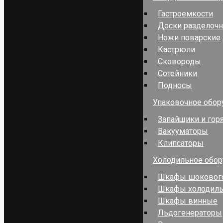
Гастроемкости
Доски разделоч
Ножи поварские
Кастрюли
Сковороды
Сотейники
Подносы
Упаковочное обор
Запайщики и гор
Вакууматоры
Клипсаторы
Холодильное обо
Шкафы шокового
Шкафы холодил
Шкафы винные
Льдогенераторы