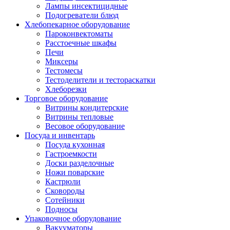
Лампы инсектицидные
Подогреватели блюд
Хлебопекарное оборудование
Пароконвектоматы
Расстоечные шкафы
Печи
Миксеры
Тестомесы
Тестоделители и тестораскатки
Хлеборезки
Торговое оборудование
Витрины кондитерские
Витрины тепловые
Весовое оборудование
Посуда и инвентарь
Посуда кухонная
Гастроемкости
Доски разделочные
Ножи поварские
Кастрюли
Сковороды
Сотейники
Подносы
Упаковочное оборудование
Вакууматоры