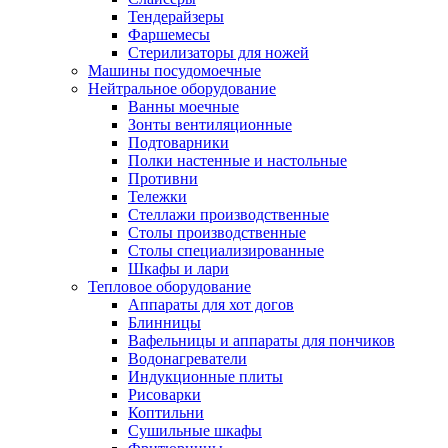
Тендерайзеры
Фаршемесы
Стерилизаторы для ножей
Машины посудомоечные
Нейтральное оборудование
Ванны моечные
Зонты вентиляционные
Подтоварники
Полки настенные и настольные
Противни
Тележки
Стеллажи производственные
Столы производственные
Столы специализированные
Шкафы и лари
Тепловое оборудование
Аппараты для хот догов
Блинницы
Вафельницы и аппараты для пончиков
Водонагреватели
Индукционные плиты
Рисоварки
Коптильни
Сушильные шкафы