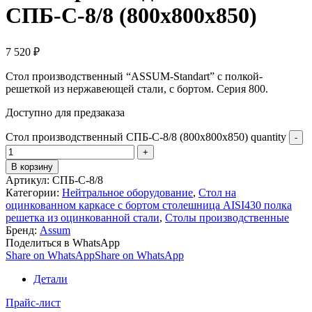
СПБ-С-8/8 (800х800х850)
7 520
₽
Стол производственный “ASSUM-Standart” с полкой-
решеткой из нержавеющей стали, с бортом. Серия 800.
Доступно для предзаказа
Стол производственный СПБ-С-8/8 (800х800х850) quantity
В корзину
Артикул:
СПБ-С-8/8
Категории:
Нейтральное оборудование
,
Стол на
оцинкованном каркасе с бортом столешница AISI430 полка
решетка из оцинкованной стали
,
Столы производственные
Бренд:
Assum
Поделиться в WhatsApp
Share on WhatsApp
Share on WhatsApp
Детали
Прайс-лист