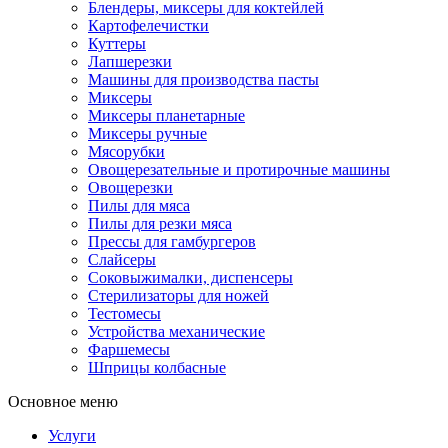
Блендеры, миксеры для коктейлей
Картофелечистки
Куттеры
Лапшерезки
Машины для производства пасты
Миксеры
Миксеры планетарные
Миксеры ручные
Мясорубки
Овощерезательные и протирочные машины
Овощерезки
Пилы для мяса
Пилы для резки мяса
Прессы для гамбургеров
Слайсеры
Соковыжималки, диспенсеры
Стерилизаторы для ножей
Тестомесы
Устройства механические
Фаршемесы
Шприцы колбасные
Основное меню
Услуги