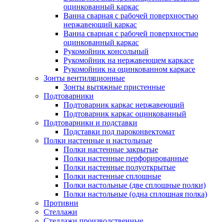
оцинкованный каркас
Ванна сварная с рабочей поверхностью
нержавеющий каркас
Ванна сварная с рабочей поверхностью
оцинкованный каркас
Рукомойник консольный
Рукомойник на нержавеющем каркасе
Рукомойник на оцинкованном каркасе
Зонты вентиляционные
Зонты вытяжные пристенные
Подтоварники
Подтоварник каркас нержавеющий
Подтоварник каркас оцинкованный
Подтоварники и подставки
Подставки под пароконвектомат
Полки настенные и настольные
Полки настенные закрытые
Полки настенные перфорированные
Полки настенные полуоткрытые
Полки настенные сплошные
Полки настольные (две сплошные полки)
Полки настольные (одна сплошная полка)
Противни
Стеллажи
Стеллажи производственные