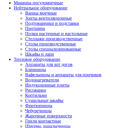
Машины посудомоечные
Нейтральное оборудование
Ванны моечные
Зонты вентиляционные
Подтоварники и подставки
Противни
Полки настенные и настольные
Стеллажи производственные
Столы производственные
Столы специализированные
Шкафы и лари
Тепловое оборудование
Аппараты для хот догов
Блинницы
Вафельницы и аппараты для пончиков
Водонагреватели
Индукционные плиты
Рисоварки
Коптильни
Сушильные шкафы
Фритюрницы
Чебуречницы
Жарочные поверхности
Грили контактные
Шаурма, шашлычницы