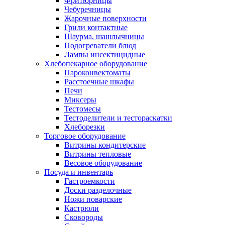
Фритюрницы
Чебуречницы
Жарочные поверхности
Грили контактные
Шаурма, шашлычницы
Подогреватели блюд
Лампы инсектицидные
Хлебопекарное оборудование
Пароконвектоматы
Расстоечные шкафы
Печи
Миксеры
Тестомесы
Тестоделители и тестораскатки
Хлеборезки
Торговое оборудование
Витрины кондитерские
Витрины тепловые
Весовое оборудование
Посуда и инвентарь
Гастроемкости
Доски разделочные
Ножи поварские
Кастрюли
Сковороды