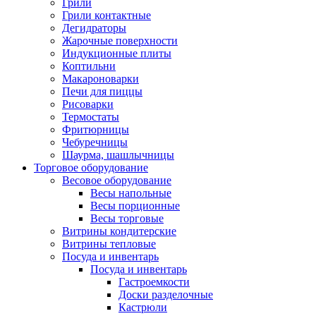
Грили
Грили контактные
Дегидраторы
Жарочные поверхности
Индукционные плиты
Коптильни
Макароноварки
Печи для пиццы
Рисоварки
Термостаты
Фритюрницы
Чебуречницы
Шаурма, шашлычницы
Торговое оборудование
Весовое оборудование
Весы напольные
Весы порционные
Весы торговые
Витрины кондитерские
Витрины тепловые
Посуда и инвентарь
Посуда и инвентарь
Гастроемкости
Доски разделочные
Кастрюли