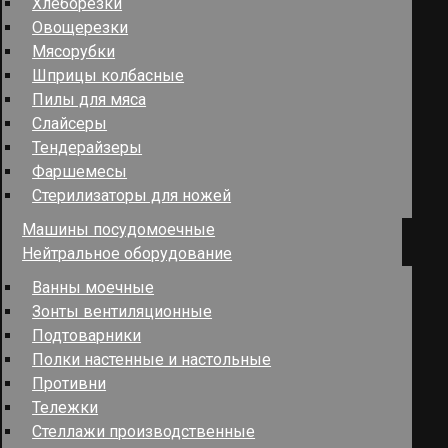
Хлеборезки
Овощерезки
Мясорубки
Шприцы колбасные
Пилы для мяса
Слайсеры
Тендерайзеры
Фаршемесы
Стерилизаторы для ножей
Машины посудомоечные
Нейтральное оборудование
Ванны моечные
Зонты вентиляционные
Подтоварники
Полки настенные и настольные
Противни
Тележки
Стеллажи производственные