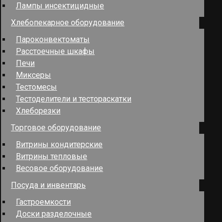
Лампы инсектицидные
Хлебопекарное оборудование
Пароконвектоматы
Расстоечные шкафы
Печи
Миксеры
Тестомесы
Тестоделители и тестораскатки
Хлеборезки
Торговое оборудование
Витрины кондитерские
Витрины тепловые
Весовое оборудование
Посуда и инвентарь
Гастроемкости
Доски разделочные