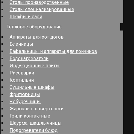
Столы производственные
Столы специализированные
Шкафы и лари
Тепловое оборудование
Аппараты для хот догов
Блинницы
Вафельницы и аппараты для пончиков
Водонагреватели
Индукционные плиты
Рисоварки
Коптильни
Сушильные шкафы
Фритюрницы
Чебуречницы
Жарочные поверхности
Грили контактные
Шаурма, шашлычницы
Подогреватели блюд