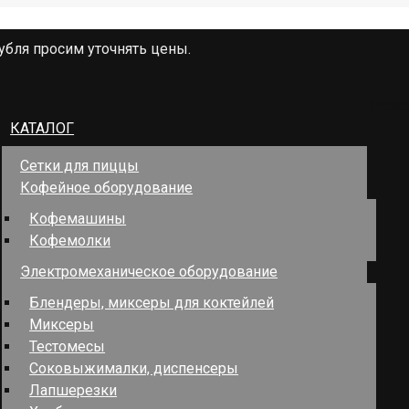
убля просим уточнять цены.
Поис
КАТАЛОГ
Сетки для пиццы
Кофейное оборудование
Кофемашины
Кофемолки
Электромеханическое оборудование
Блендеры, миксеры для коктейлей
Миксеры
Тестомесы
Соковыжималки, диспенсеры
Лапшерезки