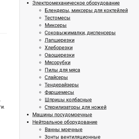
Электромеханическое оборудование
Блендеры, миксеры для коктейлей
Тестомесы
Миксеры
Соковыжималки, диспенсеры
Лапшерезки
Хлеборезки
Овощерезки
Мясорубки
Пилы для мяса
Слайсеры
Тендерайзеры
Фаршемесы
.
Шприцы колбасные
и.
Стерилизаторы для ножей
Машины посудомоечные
Нейтральное оборудование
Ванны моечные
Зонты вентиляционные