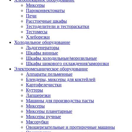
Миксеры
Пароконвектоматы
Печи
Расстоечные шкафы
Тестоделители и тестораскатки
Тестомесы
Хлеборезки
Холодильное оборудование
Льдогенераторы
Шкафы винные
Шкафы холодильные/морозильные
Шкафы шокового охлаждения/заморозки
Электромеханическое оборудование
Аппараты пельменные
Блендеры, миксеры для коктейлей
Картофелечистки
Куттеры
Лапшерезки
Машины для производства пасты
Миксеры
Миксеры планетарные
Миксеры ручные
Мясорубки
Овощерезательные и протирочные машины