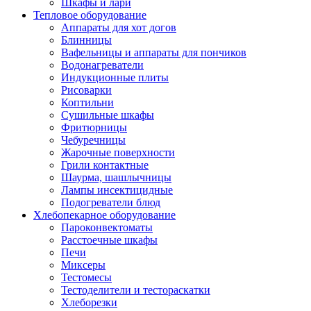
Шкафы и лари
Тепловое оборудование
Аппараты для хот догов
Блинницы
Вафельницы и аппараты для пончиков
Водонагреватели
Индукционные плиты
Рисоварки
Коптильни
Сушильные шкафы
Фритюрницы
Чебуречницы
Жарочные поверхности
Грили контактные
Шаурма, шашлычницы
Лампы инсектицидные
Подогреватели блюд
Хлебопекарное оборудование
Пароконвектоматы
Расстоечные шкафы
Печи
Миксеры
Тестомесы
Тестоделители и тестораскатки
Хлеборезки