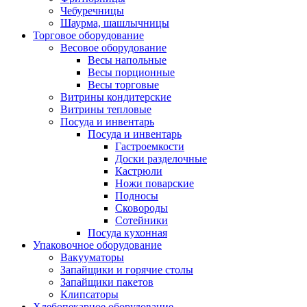
Чебуречницы
Шаурма, шашлычницы
Торговое оборудование
Весовое оборудование
Весы напольные
Весы порционные
Весы торговые
Витрины кондитерские
Витрины тепловые
Посуда и инвентарь
Посуда и инвентарь
Гастроемкости
Доски разделочные
Кастрюли
Ножи поварские
Подносы
Сковороды
Сотейники
Посуда кухонная
Упаковочное оборудование
Вакууматоры
Запайщики и горячие столы
Запайщики пакетов
Клипсаторы
Хлебопекарное оборудование