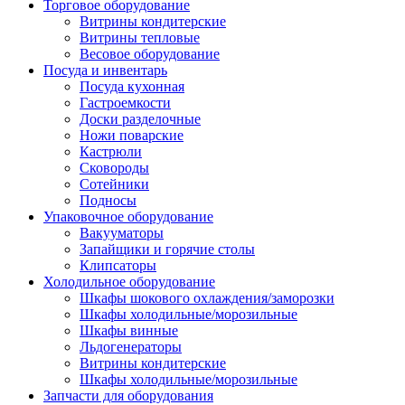
Торговое оборудование
Витрины кондитерские
Витрины тепловые
Весовое оборудование
Посуда и инвентарь
Посуда кухонная
Гастроемкости
Доски разделочные
Ножи поварские
Кастрюли
Сковороды
Сотейники
Подносы
Упаковочное оборудование
Вакууматоры
Запайщики и горячие столы
Клипсаторы
Холодильное оборудование
Шкафы шокового охлаждения/заморозки
Шкафы холодильные/морозильные
Шкафы винные
Льдогенераторы
Витрины кондитерские
Шкафы холодильные/морозильные
Запчасти для оборудования