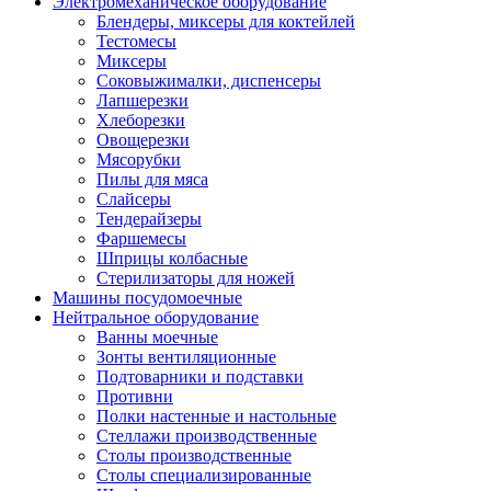
Электромеханическое оборудование
Блендеры, миксеры для коктейлей
Тестомесы
Миксеры
Соковыжималки, диспенсеры
Лапшерезки
Хлеборезки
Овощерезки
Мясорубки
Пилы для мяса
Слайсеры
Тендерайзеры
Фаршемесы
Шприцы колбасные
Стерилизаторы для ножей
Машины посудомоечные
Нейтральное оборудование
Ванны моечные
Зонты вентиляционные
Подтоварники и подставки
Противни
Полки настенные и настольные
Стеллажи производственные
Столы производственные
Столы специализированные