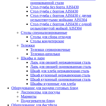
оцинкованной стали
Стол-тумба без борта AISI430
Стол-тумба с бортом AISI430
Стол-тумба с бортом AISI430 с двумя
цельнотянутыми мойками AISI304
Стол-тумба с бортом AISI430 с одной
цельнотянутой мойкой AISI304
Столы специализированные
Столы для сбора отходов
Столы кондитерские
Тележки
Тележки сервировочные
Тележки-шпильки
Шкафы и лари
Ларь для овощей нержавеющая сталь
Ларь для овощей оцинкованная сталь
Шкаф для хлеба нержавеющая сталь
Шкаф кухонный нержавеющая сталь
Шкаф кухонный оцинкованная сталь
Шкафы кухонные для хлеба
Оборудование для раздачи готовых блюд
Диспенсеры для посуды
Мармиты
Подогреватели блюд
Оборудование для фастфуда