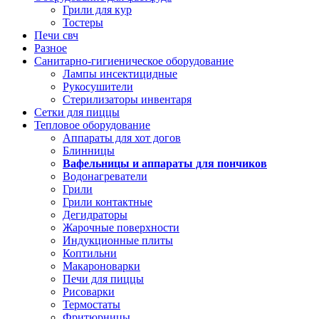
Грили для кур
Тостеры
Печи свч
Разное
Санитарно-гигиеническое оборудование
Лампы инсектицидные
Рукосушители
Стерилизаторы инвентаря
Сетки для пиццы
Тепловое оборудование
Аппараты для хот догов
Блинницы
Вафельницы и аппараты для пончиков
Водонагреватели
Грили
Грили контактные
Дегидраторы
Жарочные поверхности
Индукционные плиты
Коптильни
Макароноварки
Печи для пиццы
Рисоварки
Термостаты
Фритюрницы