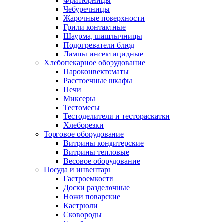
Фритюрницы
Чебуречницы
Жарочные поверхности
Грили контактные
Шаурма, шашлычницы
Подогреватели блюд
Лампы инсектицидные
Хлебопекарное оборудование
Пароконвектоматы
Расстоечные шкафы
Печи
Миксеры
Тестомесы
Тестоделители и тестораскатки
Хлеборезки
Торговое оборудование
Витрины кондитерские
Витрины тепловые
Весовое оборудование
Посуда и инвентарь
Гастроемкости
Доски разделочные
Ножи поварские
Кастрюли
Сковороды