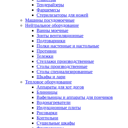
Тендерайзеры
Фаршемесы
Стерилизаторы для ножей
Машины посудомоечные
Нейтральное оборудование
Ванны моечные
Зонты вентиляционные
Подтоварники
Полки настенные и настольные
Противни
Тележки
Стеллажи производственные
Столы производственные
Столы специализированные
Шкафы и лари
Тепловое оборудование
Аппараты для хот догов
Блинницы
Вафельницы и аппараты для пончиков
Водонагреватели
Индукционные плиты
Рисоварки
Коптильни
Сушильные шкафы