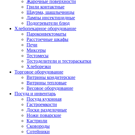
Жарочные поверхности
Грили контактные
Шаурма, шашлычницы
Лампы инсектицидные
Подогреватели блюд
Хлебопекарное оборудование
Пароконвектоматы
Расстоечные шкафы
Печи
Миксеры
Тестомесы
Тестоделители и тестораскатки
Хлеборезки
Торговое оборудование
Витрины кондитерские
Витрины тепловые
Весовое оборудование
Посуда и инвентарь
Посуда кухонная
Гастроемкости
Доски разделочные
Ножи поварские
Кастрюли
Сковороды
Сотейники