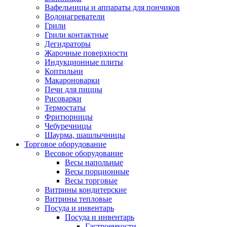
Вафельницы и аппараты для пончиков
Водонагреватели
Грили
Грили контактные
Дегидраторы
Жарочные поверхности
Индукционные плиты
Коптильни
Макароноварки
Печи для пиццы
Рисоварки
Термостаты
Фритюрницы
Чебуречницы
Шаурма, шашлычницы
Торговое оборудование
Весовое оборудование
Весы напольные
Весы порционные
Весы торговые
Витрины кондитерские
Витрины тепловые
Посуда и инвентарь
Посуда и инвентарь
Гастроемкости