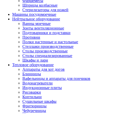
Фаршемесы
Шприцы колбасные
Стерилизаторы для ножей
Машины посудомоечные
Нейтральное оборудование
Ванны моечные
Зонты вентиляционные
Подтоварники и подставки
Противни
Полки настенные и настольные
Стеллажи производственные
Столы производственные
Столы специализированные
Шкафы и лари
Тепловое оборудование
Аппараты для хот догов
Блинницы
Вафельницы и аппараты для пончиков
Водонагреватели
Индукционные плиты
Рисоварки
Коптильни
Сушильные шкафы
Фритюрницы
Чебуречницы