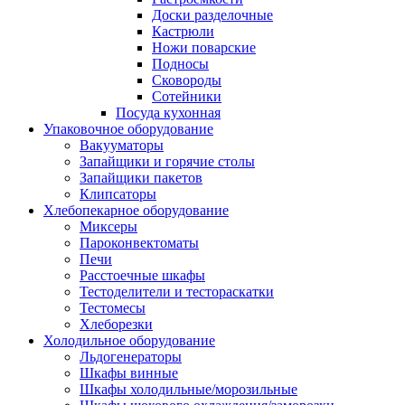
Доски разделочные
Кастрюли
Ножи поварские
Подносы
Сковороды
Сотейники
Посуда кухонная
Упаковочное оборудование
Вакууматоры
Запайщики и горячие столы
Запайщики пакетов
Клипсаторы
Хлебопекарное оборудование
Миксеры
Пароконвектоматы
Печи
Расстоечные шкафы
Тестоделители и тестораскатки
Тестомесы
Хлеборезки
Холодильное оборудование
Льдогенераторы
Шкафы винные
Шкафы холодильные/морозильные