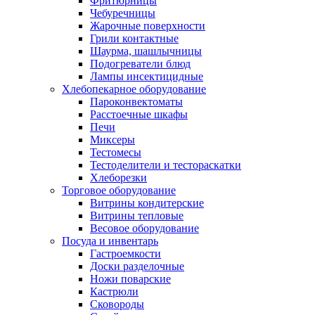
Фритюрницы
Чебуречницы
Жарочные поверхности
Грили контактные
Шаурма, шашлычницы
Подогреватели блюд
Лампы инсектицидные
Хлебопекарное оборудование
Пароконвектоматы
Расстоечные шкафы
Печи
Миксеры
Тестомесы
Тестоделители и тестораскатки
Хлеборезки
Торговое оборудование
Витрины кондитерские
Витрины тепловые
Весовое оборудование
Посуда и инвентарь
Гастроемкости
Доски разделочные
Ножи поварские
Кастрюли
Сковороды