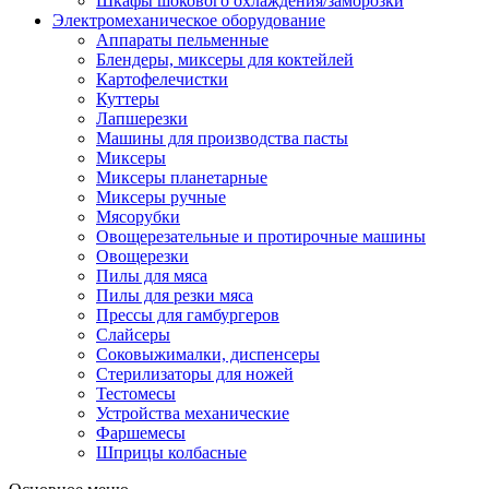
Шкафы шокового охлаждения/заморозки
Электромеханическое оборудование
Аппараты пельменные
Блендеры, миксеры для коктейлей
Картофелечистки
Куттеры
Лапшерезки
Машины для производства пасты
Миксеры
Миксеры планетарные
Миксеры ручные
Мясорубки
Овощерезательные и протирочные машины
Овощерезки
Пилы для мяса
Пилы для резки мяса
Прессы для гамбургеров
Слайсеры
Соковыжималки, диспенсеры
Стерилизаторы для ножей
Тестомесы
Устройства механические
Фаршемесы
Шприцы колбасные