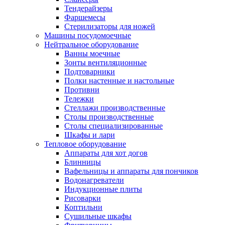
Тендерайзеры
Фаршемесы
Стерилизаторы для ножей
Машины посудомоечные
Нейтральное оборудование
Ванны моечные
Зонты вентиляционные
Подтоварники
Полки настенные и настольные
Противни
Тележки
Стеллажи производственные
Столы производственные
Столы специализированные
Шкафы и лари
Тепловое оборудование
Аппараты для хот догов
Блинницы
Вафельницы и аппараты для пончиков
Водонагреватели
Индукционные плиты
Рисоварки
Коптильни
Сушильные шкафы