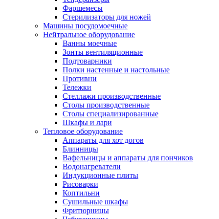
Фаршемесы
Стерилизаторы для ножей
Машины посудомоечные
Нейтральное оборудование
Ванны моечные
Зонты вентиляционные
Подтоварники
Полки настенные и настольные
Противни
Тележки
Стеллажи производственные
Столы производственные
Столы специализированные
Шкафы и лари
Тепловое оборудование
Аппараты для хот догов
Блинницы
Вафельницы и аппараты для пончиков
Водонагреватели
Индукционные плиты
Рисоварки
Коптильни
Сушильные шкафы
Фритюрницы