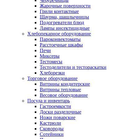
Чебуречницы
Жарочные поверхности
Грили контактные
Шаурма, шашлычницы
Подогреватели блюд
Лампы инсектицидные
Хлебопекарное оборудование
Пароконвектоматы
Расстоечные шкафы
Печи
Миксеры
Тестомесы
Тестоделители и тестораскатки
Хлеборезки
Торговое оборудование
Витрины кондитерские
Витрины тепловые
Весовое оборудование
Посуда и инвентарь
Гастроемкости
Доски разделочные
Ножи поварские
Кастрюли
Сковороды
Сотейники