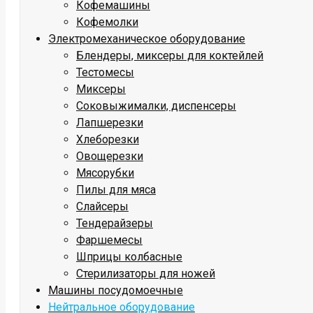
Кофемашины
Кофемолки
Электромеханическое оборудование
Блендеры, миксеры для коктейлей
Тестомесы
Миксеры
Соковыжималки, диспенсеры
Лапшерезки
Хлеборезки
Овощерезки
Мясорубки
Пилы для мяса
Слайсеры
Тендерайзеры
Фаршемесы
Шприцы колбасные
Стерилизаторы для ножей
Машины посудомоечные
Нейтральное оборудование