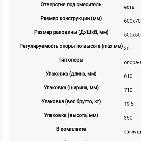
Отверстие под смеситель
есть
Размер конструкции (мм)
600х70
Размер раковины (ДхШхВ, мм)
500х50
Регулируемость опоры по высоте (max мм)
30
Тип опоры
опора-
Упаковка (длина, мм)
610
Упаковка (ширина, мм)
710
Упаковка (вес брутто, кг)
19.6
Упаковка (высота, мм)
350
В комплекте
заглуш