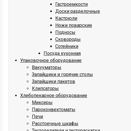
Гастроемкости
Доски разделочные
Кастрюли
Ножи поварские
Подносы
Сковороды
Сотейники
Посуда кухонная
Упаковочное оборудование
Вакууматоры
Запайщики и горячие столы
Запайщики пакетов
Клипсаторы
Хлебопекарное оборудование
Миксеры
Пароконвектоматы
Печи
Расстоечные шкафы
Тестоделители и тестораскатки