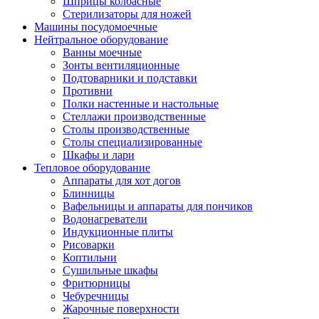
Шприцы колбасные
Стерилизаторы для ножей
Машины посудомоечные
Нейтральное оборудование
Ванны моечные
Зонты вентиляционные
Подтоварники и подставки
Противни
Полки настенные и настольные
Стеллажи производственные
Столы производственные
Столы специализированные
Шкафы и лари
Тепловое оборудование
Аппараты для хот догов
Блинницы
Вафельницы и аппараты для пончиков
Водонагреватели
Индукционные плиты
Рисоварки
Коптильни
Сушильные шкафы
Фритюрницы
Чебуречницы
Жарочные поверхности