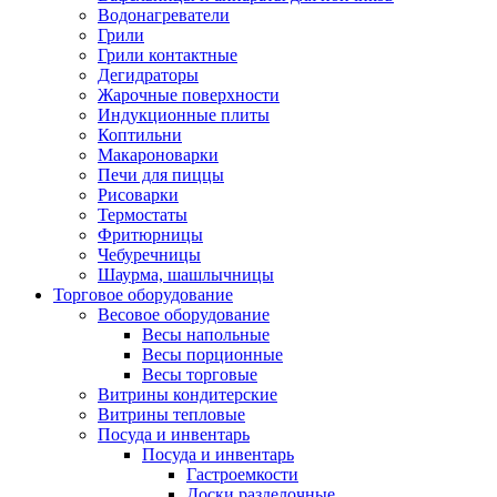
Водонагреватели
Грили
Грили контактные
Дегидраторы
Жарочные поверхности
Индукционные плиты
Коптильни
Макароноварки
Печи для пиццы
Рисоварки
Термостаты
Фритюрницы
Чебуречницы
Шаурма, шашлычницы
Торговое оборудование
Весовое оборудование
Весы напольные
Весы порционные
Весы торговые
Витрины кондитерские
Витрины тепловые
Посуда и инвентарь
Посуда и инвентарь
Гастроемкости
Доски разделочные