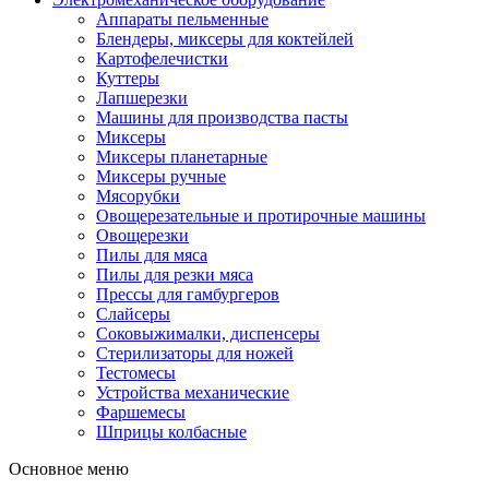
Аппараты пельменные
Блендеры, миксеры для коктейлей
Картофелечистки
Куттеры
Лапшерезки
Машины для производства пасты
Миксеры
Миксеры планетарные
Миксеры ручные
Мясорубки
Овощерезательные и протирочные машины
Овощерезки
Пилы для мяса
Пилы для резки мяса
Прессы для гамбургеров
Слайсеры
Соковыжималки, диспенсеры
Стерилизаторы для ножей
Тестомесы
Устройства механические
Фаршемесы
Шприцы колбасные
Основное меню