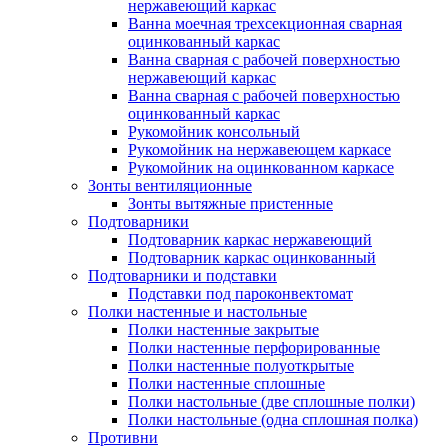
нержавеющий каркас
Ванна моечная трехсекционная сварная
оцинкованный каркас
Ванна сварная с рабочей поверхностью
нержавеющий каркас
Ванна сварная с рабочей поверхностью
оцинкованный каркас
Рукомойник консольный
Рукомойник на нержавеющем каркасе
Рукомойник на оцинкованном каркасе
Зонты вентиляционные
Зонты вытяжные пристенные
Подтоварники
Подтоварник каркас нержавеющий
Подтоварник каркас оцинкованный
Подтоварники и подставки
Подставки под пароконвектомат
Полки настенные и настольные
Полки настенные закрытые
Полки настенные перфорированные
Полки настенные полуоткрытые
Полки настенные сплошные
Полки настольные (две сплошные полки)
Полки настольные (одна сплошная полка)
Противни