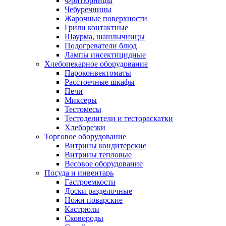
Фритюрницы
Чебуречницы
Жарочные поверхности
Грили контактные
Шаурма, шашлычницы
Подогреватели блюд
Лампы инсектицидные
Хлебопекарное оборудование
Пароконвектоматы
Расстоечные шкафы
Печи
Миксеры
Тестомесы
Тестоделители и тестораскатки
Хлеборезки
Торговое оборудование
Витрины кондитерские
Витрины тепловые
Весовое оборудование
Посуда и инвентарь
Гастроемкости
Доски разделочные
Ножи поварские
Кастрюли
Сковороды