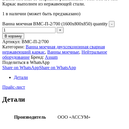
Каркас выполнен из нержавеющей стали.
1 в наличии (может быть предзаказано)
Ванна моечная ВМС-П-2/700 (1600х800х850) quantity
В корзину
Артикул:
ВМС-П-2/700
Категории:
Ванна моечная двухсекционная сварная
нержавеющий каркас
,
Ванны моечные
,
Нейтральное
оборудование
Бренд:
Assum
Поделиться в WhatsApp
Share on WhatsApp
Share on WhatsApp
Детали
Прайс-лист
Детали
Производитель
ООО «АССУМ»