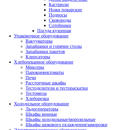
Кастрюли
Ножи поварские
Подносы
Сковороды
Сотейники
Посуда кухонная
Упаковочное оборудование
Вакууматоры
Запайщики и горячие столы
Запайщики пакетов
Клипсаторы
Хлебопекарное оборудование
Миксеры
Пароконвектоматы
Печи
Расстоечные шкафы
Тестоделители и тестораскатки
Тестомесы
Хлеборезки
Холодильное оборудование
Льдогенераторы
Шкафы винные
Шкафы холодильные/морозильные
Шкафы шокового охлаждения/заморозки
Электромеханическое оборудование