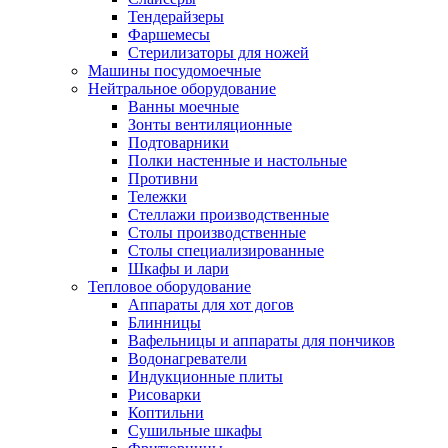
Тендерайзеры
Фаршемесы
Стерилизаторы для ножей
Машины посудомоечные
Нейтральное оборудование
Ванны моечные
Зонты вентиляционные
Подтоварники
Полки настенные и настольные
Противни
Тележки
Стеллажи производственные
Столы производственные
Столы специализированные
Шкафы и лари
Тепловое оборудование
Аппараты для хот догов
Блинницы
Вафельницы и аппараты для пончиков
Водонагреватели
Индукционные плиты
Рисоварки
Коптильни
Сушильные шкафы