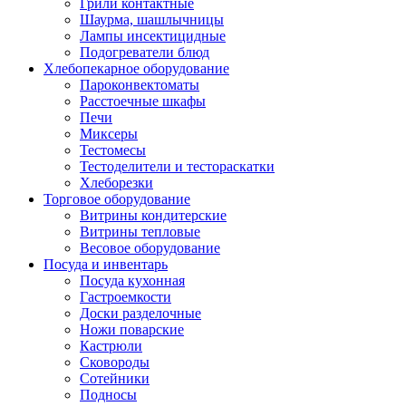
Грили контактные
Шаурма, шашлычницы
Лампы инсектицидные
Подогреватели блюд
Хлебопекарное оборудование
Пароконвектоматы
Расстоечные шкафы
Печи
Миксеры
Тестомесы
Тестоделители и тестораскатки
Хлеборезки
Торговое оборудование
Витрины кондитерские
Витрины тепловые
Весовое оборудование
Посуда и инвентарь
Посуда кухонная
Гастроемкости
Доски разделочные
Ножи поварские
Кастрюли
Сковороды
Сотейники
Подносы