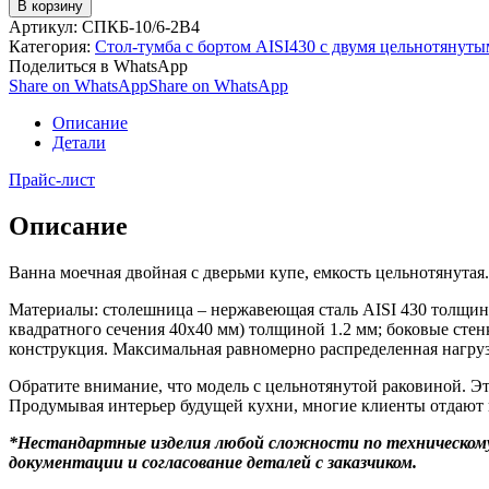
В корзину
Артикул:
СПКБ-10/6-2В4
Категория:
Стол-тумба с бортом AISI430 с двумя цельнотянут
Поделиться в WhatsApp
Share on WhatsApp
Share on WhatsApp
Описание
Детали
Прайс-лист
Описание
Ванна моечная двойная с дверьми купе, емкость цельнотянутая. 
Материалы: столешница – нержавеющая сталь AISI 430 толщин
квадратного сечения 40х40 мм) толщиной 1.2 мм; боковые стен
конструкция. Максимальная равномерно распределенная нагрузк
Обратите внимание, что модель с цельнотянутой раковиной. Это
Продумывая интерьер будущей кухни, многие клиенты отдают 
*Нестандартные изделия любой сложности по техническому 
документации и согласование деталей с заказчиком.