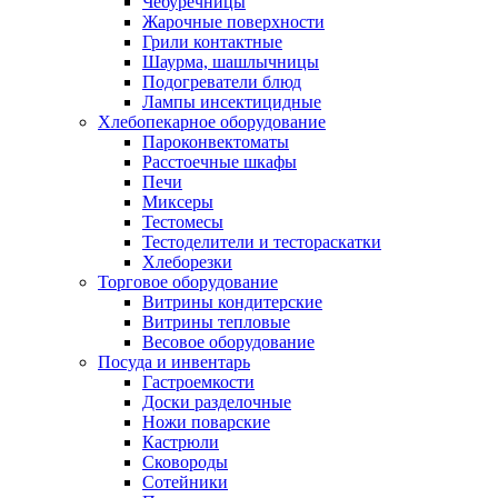
Чебуречницы
Жарочные поверхности
Грили контактные
Шаурма, шашлычницы
Подогреватели блюд
Лампы инсектицидные
Хлебопекарное оборудование
Пароконвектоматы
Расстоечные шкафы
Печи
Миксеры
Тестомесы
Тестоделители и тестораскатки
Хлеборезки
Торговое оборудование
Витрины кондитерские
Витрины тепловые
Весовое оборудование
Посуда и инвентарь
Гастроемкости
Доски разделочные
Ножи поварские
Кастрюли
Сковороды
Сотейники