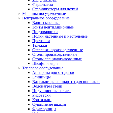
Фаршемесы
Стерилизаторы для ножей
Машины посудомоечные
Нейтральное оборудование
Ванны моечные
Зонты вентиляционные
Подтоварники
Полки настенные и настольные
Противни
Тележки
Стеллажи производственные
Столы производственные
Столы специализированные
Шкафы и лари
Тепловое оборудование
Аппараты для хот догов
Блинницы
Вафельницы и аппараты для пончиков
Водонагреватели
Индукционные плиты
Рисоварки
Коптильни
Сушильные шкафы
Фритюрницы