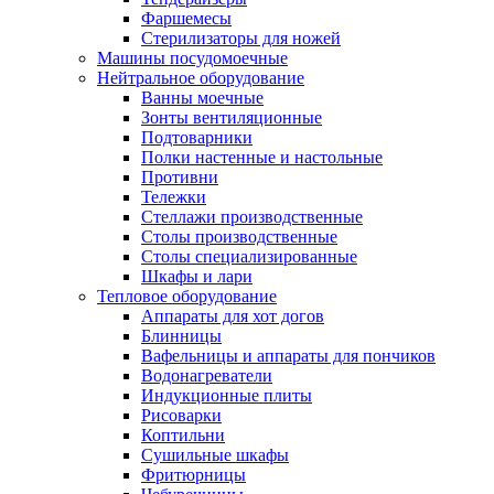
Фаршемесы
Стерилизаторы для ножей
Машины посудомоечные
Нейтральное оборудование
Ванны моечные
Зонты вентиляционные
Подтоварники
Полки настенные и настольные
Противни
Тележки
Стеллажи производственные
Столы производственные
Столы специализированные
Шкафы и лари
Тепловое оборудование
Аппараты для хот догов
Блинницы
Вафельницы и аппараты для пончиков
Водонагреватели
Индукционные плиты
Рисоварки
Коптильни
Сушильные шкафы
Фритюрницы