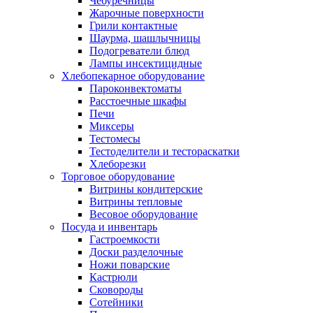
Чебуречницы
Жарочные поверхности
Грили контактные
Шаурма, шашлычницы
Подогреватели блюд
Лампы инсектицидные
Хлебопекарное оборудование
Пароконвектоматы
Расстоечные шкафы
Печи
Миксеры
Тестомесы
Тестоделители и тестораскатки
Хлеборезки
Торговое оборудование
Витрины кондитерские
Витрины тепловые
Весовое оборудование
Посуда и инвентарь
Гастроемкости
Доски разделочные
Ножи поварские
Кастрюли
Сковороды
Сотейники