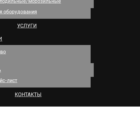
лодильные/морозильные
ля оборудования
УСЛУГИ
И
тво
ь
йс-лист
КОНТАКТЫ