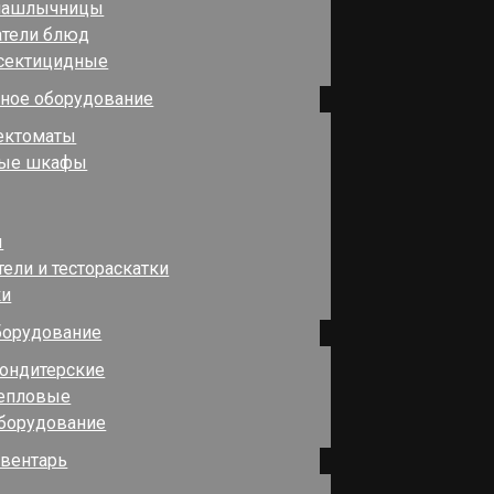
шашлычницы
атели блюд
сектицидные
ное оборудование
ектоматы
ные шкафы
ы
тели и тестораскатки
ки
борудование
ондитерские
тепловые
борудование
нвентарь