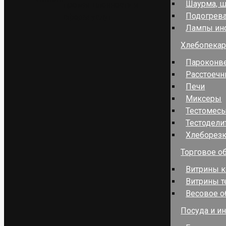
Шаурма, 
промышленности и
Подогрев
сферы услуг
Лампы ин
Хлебопекар
Пароконв
Расстоеч
Печи
Миксеры
Тестомес
Тестодели
Хлеборез
Торговое о
Витрины к
Витрины 
Весовое о
Посуда и и