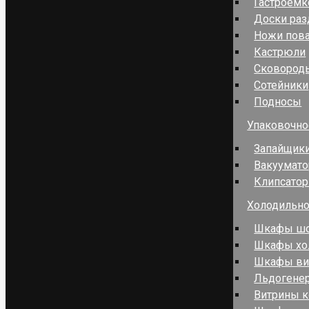
Гастроемк
Доски ра
Ножи пов
Кастрюли
Сковород
Сотейники
Подносы
Упаковочно
Запайщики
Вакуумат
Клипсато
Холодильно
Шкафы шо
Шкафы хо
Шкафы в
Льдогене
Витрины к