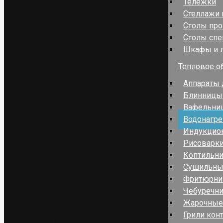
Тележки
Стеллажи
Столы пр
Столы сп
Шкафы и 
Тепловое о
Аппараты 
Блинницы
Вафельниц
Водонагре
Индукцио
Рисоварк
Коптильн
Сушильн
Фритюрн
Чебуречн
Жарочные
Оборудование для
Грили кон
пищевой
ASSUM