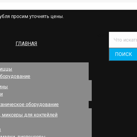
убля просим уточнять цены.
Поиск
ГЛАВНАЯ
пиццы
оборудование
ины
и
аническое оборудование
 миксеры для коктейлей
ы
малки, диспенсеры