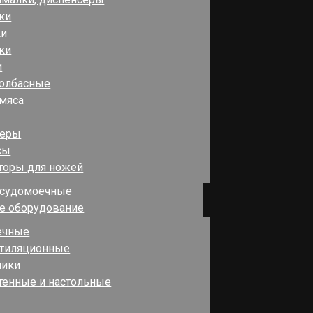
ки
ки
ки
и
олбасные
мяса
зеры
сы
торы для ножей
судомоечные
е оборудование
ечные
нтиляционные
ники
тенные и настольные