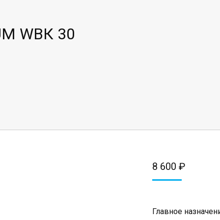
M WBК 30
8 600
₽
Главное назначен