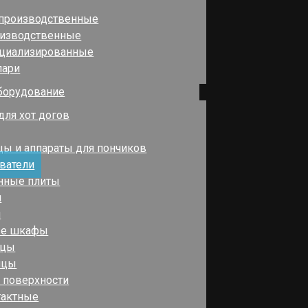
 производственные
оизводственные
ециализированные
лари
борудование
для хот догов
ы и аппараты для пончиков
ватели
нные плиты
и
и
ые шкафы
ицы
ицы
 поверхности
тактные