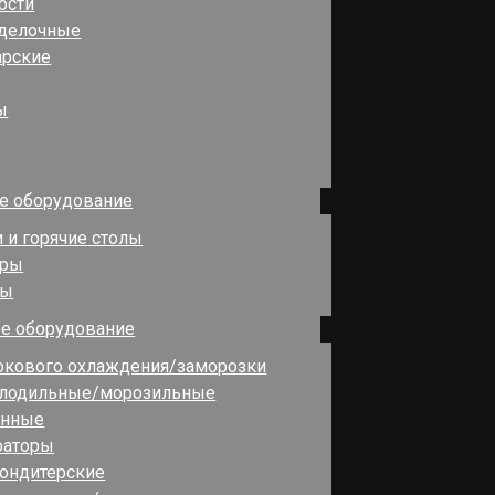
ости
зделочные
арские
ы
е оборудование
 и горячие столы
оры
ры
е оборудование
кового охлаждения/заморозки
лодильные/морозильные
инные
раторы
ондитерские