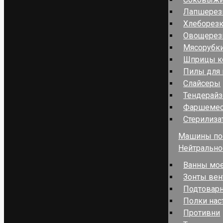
Лапшерез
Хлеборез
Овощерез
Мясорубк
Шприцы к
Пилы для 
Слайсеры
Тендерай
Фаршеме
Стерилиза
Машины по
Нейтрально
Ванны мо
Зонты ве
Подтовар
Полки нас
Противни