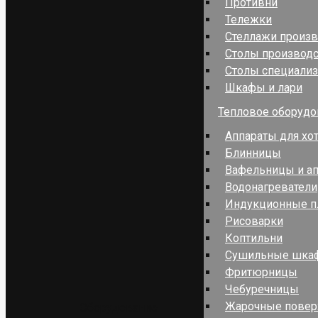
Противни
Тележки
Стеллажи произ
Столы производ
Столы специали
Шкафы и лари
Тепловое оборудо
Аппараты для хо
Блинницы
Вафельницы и ап
Водонагреватели
Индукционные п
Рисоварки
Коптильни
Сушильные шка
Фритюрницы
Чебуречницы
Жарочные повер
Оборудование