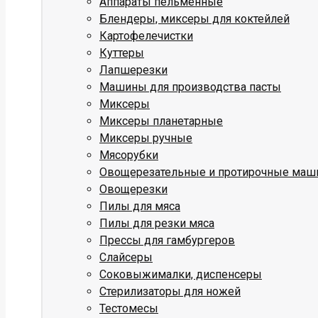
Аппараты пельменные
Блендеры, миксеры для коктейлей
Картофелечистки
Куттеры
Лапшерезки
Машины для производства пасты
Миксеры
Миксеры планетарные
Миксеры ручные
Мясорубки
Овощерезательные и протирочные ма
Овощерезки
Пилы для мяса
Пилы для резки мяса
Прессы для гамбургеров
Слайсеры
Соковыжималки, диспенсеры
Стерилизаторы для ножей
Тестомесы