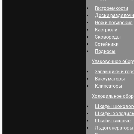
Гастроемкости
Доски разделоч
Ножи поварские
Кастрюли
Сковороды
Сотейники
Подносы
Упаковочное обор
Запайщики и гор
Вакууматоры
Клипсаторы
Холодильное обо
Шкафы шокового
Шкафы холодил
Шкафы винные
Льдогенераторы