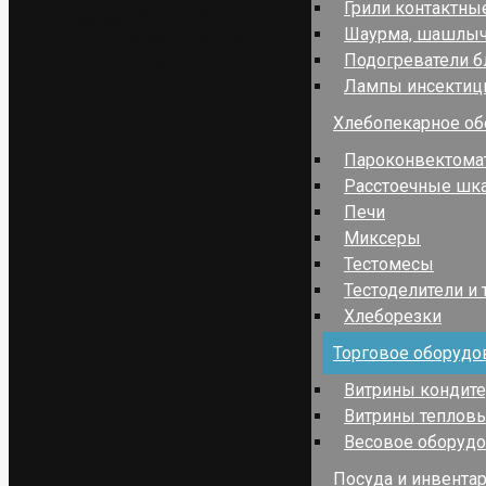
Грили контактны
для пищевой
ASSUM
Шаурма, шашлы
промышленности
Подогреватели 
и сферы услуг
Лампы инсекти
Хлебопекарное об
Пароконвектома
Расстоечные шк
Печи
Миксеры
Тестомесы
Тестоделители и 
Хлеборезки
Торговое оборудо
Витрины кондит
Витрины теплов
Весовое оборуд
Посуда и инвента