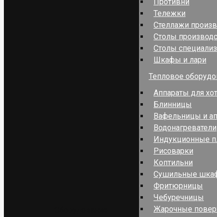
Противни
Тележки
Стеллажи произ
Столы производ
Столы специали
Шкафы и лари
Тепловое оборудо
Аппараты для хо
Блинницы
Вафельницы и ап
Водонагреватели
Индукционные п
Рисоварки
Коптильни
Сушильные шка
Фритюрницы
Чебуречницы
Жарочные повер
Оборудование