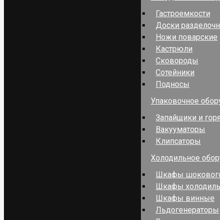
Гастроемкости
Доски разделоч
Ножи поварские
Кастрюли
Сковороды
Сотейники
Подносы
Упаковочное обор
Запайщики и гор
Вакууматоры
Клипсаторы
Холодильное обо
Шкафы шокового
Шкафы холодил
Шкафы винные
Льдогенераторы