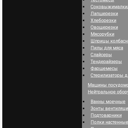
Соковыжималки,
Лапшерезки
Хлеборезки
Овощерезки
Мясорубки
Шприцы колбас
Пилы для мяса
Слайсеры
Тендерайзеры
Фаршемесы
Стерилизаторы д
Машины посудом
Нейтральное обор
Ванны моечные
Зонты вентиляц
Подтоварники
Полки настенные