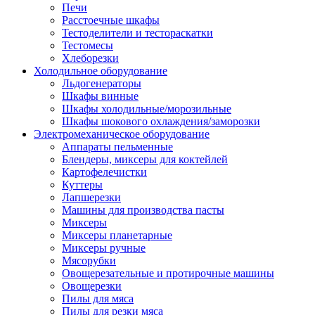
Печи
Расстоечные шкафы
Тестоделители и тестораскатки
Тестомесы
Хлеборезки
Холодильное оборудование
Льдогенераторы
Шкафы винные
Шкафы холодильные/морозильные
Шкафы шокового охлаждения/заморозки
Электромеханическое оборудование
Аппараты пельменные
Блендеры, миксеры для коктейлей
Картофелечистки
Куттеры
Лапшерезки
Машины для производства пасты
Миксеры
Миксеры планетарные
Миксеры ручные
Мясорубки
Овощерезательные и протирочные машины
Овощерезки
Пилы для мяса
Пилы для резки мяса