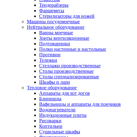
Тендерайзеры
Фаршемесы
Стерилизаторы для ножей
Машины посудомоечные
Нейтральное оборудование
Ванны моечные
Зонты вентиляционные
Подтоварники
Полки настенные и настольные
Противни
Тележки
Стеллажи производственные
Столы производственные
Столы специализированные
Шкафы и лари
Тепловое оборудование
Аппараты для хот догов
Блинницы
Вафельницы и аппараты для пончиков
Водонагреватели
Индукционные плиты
Рисоварки
Коптильни
Сушильные шкафы