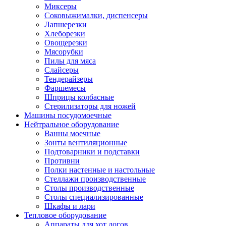
Миксеры
Соковыжималки, диспенсеры
Лапшерезки
Хлеборезки
Овощерезки
Мясорубки
Пилы для мяса
Слайсеры
Тендерайзеры
Фаршемесы
Шприцы колбасные
Стерилизаторы для ножей
Машины посудомоечные
Нейтральное оборудование
Ванны моечные
Зонты вентиляционные
Подтоварники и подставки
Противни
Полки настенные и настольные
Стеллажи производственные
Столы производственные
Столы специализированные
Шкафы и лари
Тепловое оборудование
Аппараты для хот догов