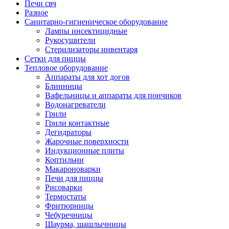
Печи свч
Разное
Санитарно-гигиеническое оборудование
Лампы инсектицидные
Рукосушители
Стерилизаторы инвентаря
Сетки для пиццы
Тепловое оборудование
Аппараты для хот догов
Блинницы
Вафельницы и аппараты для пончиков
Водонагреватели
Грили
Грили контактные
Дегидраторы
Жарочные поверхности
Индукционные плиты
Коптильни
Макароноварки
Печи для пиццы
Рисоварки
Термостаты
Фритюрницы
Чебуречницы
Шаурма, шашлычницы