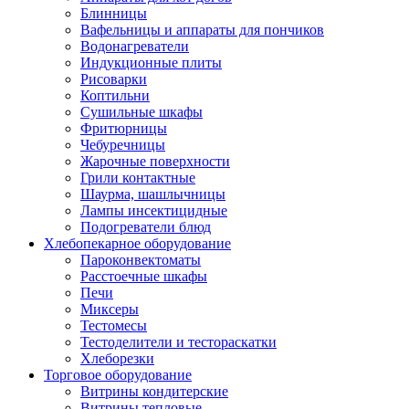
Блинницы
Вафельницы и аппараты для пончиков
Водонагреватели
Индукционные плиты
Рисоварки
Коптильни
Сушильные шкафы
Фритюрницы
Чебуречницы
Жарочные поверхности
Грили контактные
Шаурма, шашлычницы
Лампы инсектицидные
Подогреватели блюд
Хлебопекарное оборудование
Пароконвектоматы
Расстоечные шкафы
Печи
Миксеры
Тестомесы
Тестоделители и тестораскатки
Хлеборезки
Торговое оборудование
Витрины кондитерские
Витрины тепловые