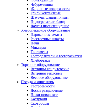
Фритюрницы
Чебуречницы
Жарочные поверхности
Грили контактные
Шаурма, шашлычницы
Подогреватели блюд
Лампы инсектицидные
Хлебопекарное оборудование
Пароконвектоматы
Расстоечные шкафы
Печи
Миксеры
Тестомесы
Тестоделители и тестораскатки
Хлеборезки
Торговое оборудование
Витрины кондитерские
Витрины тепловые
Весовое оборудование
Посуда и инвентарь
Гастроемкости
Доски разделочные
Ножи поварские
Кастрюли
Сковороды