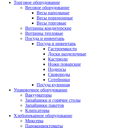
Торговое оборудование
Весовое оборудование
Весы напольные
Весы порционные
Весы торговые
Витрины кондитерские
Витрины тепловые
Посуда и инвентарь
Посуда и инвентарь
Гастроемкости
Доски разделочные
Кастрюли
Ножи поварские
Подносы
Сковороды
Сотейники
Посуда кухонная
Упаковочное оборудование
Вакууматоры
Запайщики и горячие столы
Запайщики пакетов
Клипсаторы
Хлебопекарное оборудование
Миксеры
Пароконвектоматы