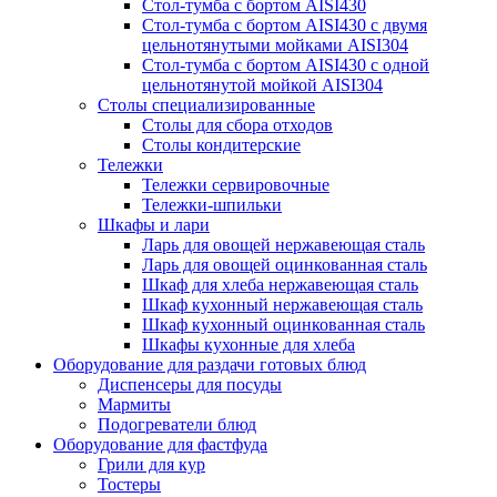
Стол-тумба с бортом AISI430
Стол-тумба с бортом AISI430 с двумя
цельнотянутыми мойками AISI304
Стол-тумба с бортом AISI430 с одной
цельнотянутой мойкой AISI304
Столы специализированные
Столы для сбора отходов
Столы кондитерские
Тележки
Тележки сервировочные
Тележки-шпильки
Шкафы и лари
Ларь для овощей нержавеющая сталь
Ларь для овощей оцинкованная сталь
Шкаф для хлеба нержавеющая сталь
Шкаф кухонный нержавеющая сталь
Шкаф кухонный оцинкованная сталь
Шкафы кухонные для хлеба
Оборудование для раздачи готовых блюд
Диспенсеры для посуды
Мармиты
Подогреватели блюд
Оборудование для фастфуда
Грили для кур
Тостеры