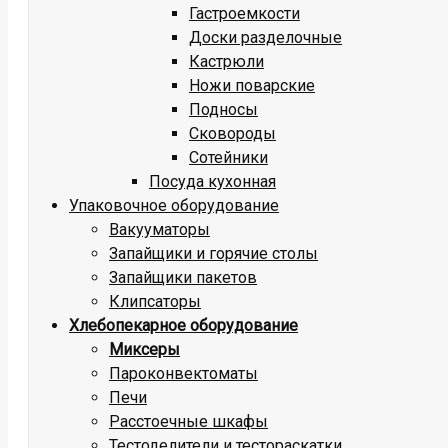
Гастроемкости
Доски разделочные
Кастрюли
Ножи поварские
Подносы
Сковороды
Сотейники
Посуда кухонная
Упаковочное оборудование
Вакууматоры
Запайщики и горячие столы
Запайщики пакетов
Клипсаторы
Хлебопекарное оборудование
Миксеры
Пароконвектоматы
Печи
Расстоечные шкафы
Тестоделители и тестораскатки