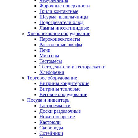
Чебуречницы
Жарочные поверхности
Грили контактные
Шаурма, шашлычницы
Подогреватели блюд
Лампы инсектицидные
Хлебопекарное оборудование
Пароконвектоматы
Расстоечные шкафы
Печи
Миксеры
Тестомесы
Тестоделители и тестораскатки
Хлеборезки
Торговое оборудование
Витрины кондитерские
Витрины тепловые
Весовое оборудование
Посуда и инвентарь
Гастроемкости
Доски разделочные
Ножи поварские
Кастрюли
Сковороды
Сотейники