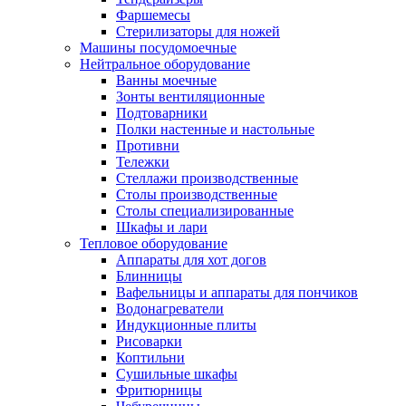
Фаршемесы
Стерилизаторы для ножей
Машины посудомоечные
Нейтральное оборудование
Ванны моечные
Зонты вентиляционные
Подтоварники
Полки настенные и настольные
Противни
Тележки
Стеллажи производственные
Столы производственные
Столы специализированные
Шкафы и лари
Тепловое оборудование
Аппараты для хот догов
Блинницы
Вафельницы и аппараты для пончиков
Водонагреватели
Индукционные плиты
Рисоварки
Коптильни
Сушильные шкафы
Фритюрницы