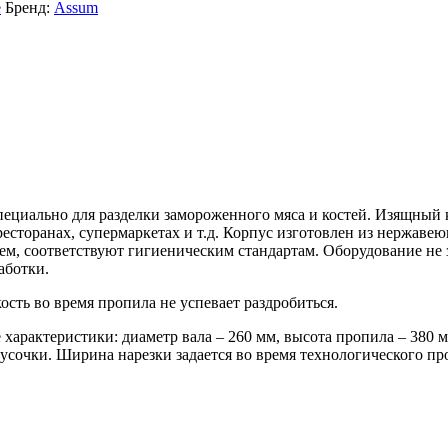
е
Бренд:
Assum
пециально для разделки замороженного мяса и костей. Изящный к
ресторанах, супермаркетах и т.д. Корпус изготовлен из нержаве
м, соответствуют гигиеническим стандартам. Оборудование не з
аботки.
ость во время пропила не успевает раздробиться.
арактеристики: диаметр вала – 260 мм, высота пропила – 380 м
сочки. Ширина нарезки задается во время технологического про