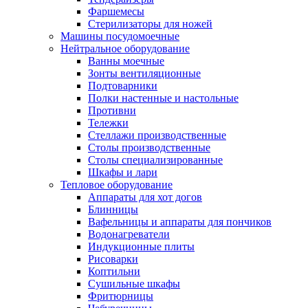
Фаршемесы
Стерилизаторы для ножей
Машины посудомоечные
Нейтральное оборудование
Ванны моечные
Зонты вентиляционные
Подтоварники
Полки настенные и настольные
Противни
Тележки
Стеллажи производственные
Столы производственные
Столы специализированные
Шкафы и лари
Тепловое оборудование
Аппараты для хот догов
Блинницы
Вафельницы и аппараты для пончиков
Водонагреватели
Индукционные плиты
Рисоварки
Коптильни
Сушильные шкафы
Фритюрницы