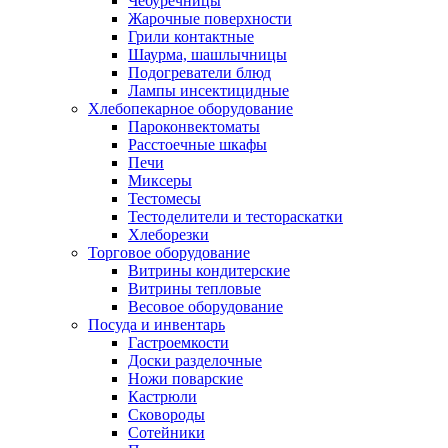
Чебуречницы
Жарочные поверхности
Грили контактные
Шаурма, шашлычницы
Подогреватели блюд
Лампы инсектицидные
Хлебопекарное оборудование
Пароконвектоматы
Расстоечные шкафы
Печи
Миксеры
Тестомесы
Тестоделители и тестораскатки
Хлеборезки
Торговое оборудование
Витрины кондитерские
Витрины тепловые
Весовое оборудование
Посуда и инвентарь
Гастроемкости
Доски разделочные
Ножи поварские
Кастрюли
Сковороды
Сотейники